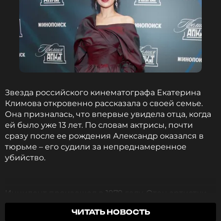
ССЫЛКА
Звезда российского кинематографа Екатерина
Климова откровенно рассказала о своей семье.
Она призналась, что впервые увидела отца, когда
ей было уже 13 лет. По словам актрисы, почти
сразу после ее рождения Александр оказался в
тюрьме – его судили за непреднамеренное
убийство.
Инцидент произошел в 1979 году. Отец артистки
участвовал в массовой драке в ресторане, в
ЧИТАТЬ НОВОСТЬ
результате которой один человек скончался.