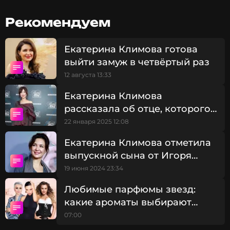
обнимает», «Ой, Милявская что ли», «Испугали
меня, сослепу подумал, что Лолиту обнимаете,
Рекомендуем
чуть инфаркт не словил», — написали
комментаторы, отмечая поразительное сходство.
Екатерина Климова готова
выйти замуж в четвёртый раз
12 августа 13:33
Екатерина Климова
рассказала об отце, которого
не видела много лет: «Попал
22 января 2025 12:08
за решетку»
Екатерина Климова отметила
выпускной сына от Игоря
Петренко: «Сама как
19 июня 2024 23:34
выпускница»
Любимые парфюмы звезд:
какие ароматы выбирают
российские знаменитости
07:00