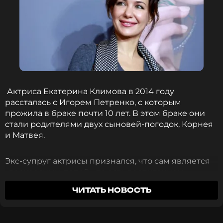
Екатерина Климова – не только востребованная
актриса, но и заботливая мама. Она воспитывает
четырех детей от разных отношений: Елизавету,
Матвея, Корнея и Изабеллу. В декабре бывший
муж Климовой
спровоцировал слухи о романе с
экс-супругой солиста Uma2rman.
Фото: Вадим Тараканов/ТАСС
Актриса Екатерина Климова в 2014 году
рассталась с Игорем Петренко, с которым
прожила в браке почти 10 лет. В этом браке они
Читайте нас в ВКонтакте, чтобы
стали родителями двух сыновей-погодок, Корнея
оставаться в курсе событий
и Матвея.
ПОДПИСАТЬСЯ
Экс-супруг актрисы признался, что сам является
«воскресным папой», то есть воспитанием
сыновей занималась его бывшая жена.
ЧИТАТЬ НОВОСТЬ
Неизвестно, приехал ли на выпускной младшего
ССЫЛКА
сына Корнея сам отец, но вот звездная мама была
рядом со своим ребенком в этот торжественный