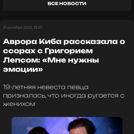
ее дочь лишь защищала семью. «Просто, когда
ВСЕ НОВОСТИ
хочется, чтобы о тебе говорили, начинаешь
придумывать всякую хрень. Но эта хрень тебя же
делает нелепой», – заключила Белякова.
21 октября 2025, 13:07
Аврора Киба рассказала о
ФОТО: ТАСС
ссорах с Григорием
Лепсом: «Мне нужны
Читайте нас в Телеграме, чтобы
эмоции»
оставаться в курсе событий
19-летняя невеста певца
ПОДПИСАТЬСЯ
призналась, что иногда ругается с
женихом
ССЫЛКА