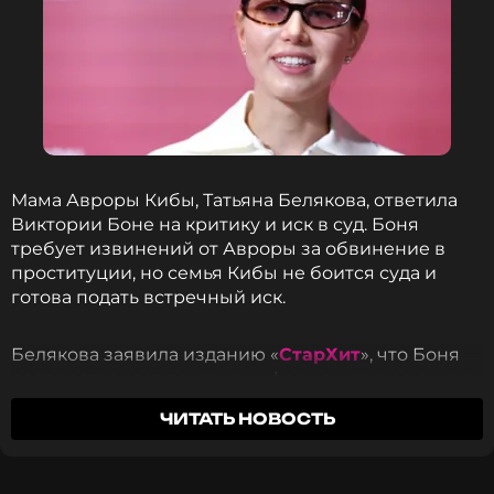
Мама Авроры Кибы, Татьяна Белякова, ответила
Виктории Боне на критику и иск в суд. Боня
требует извинений от Авроры за обвинение в
проституции, но семья Кибы не боится суда и
готова подать встречный иск.
Белякова заявила изданию «
СтарХит
», что Боня
распространяет ложную информацию о ее семье.
«Мне жалко людей, которые крутятся в этой
ЧИТАТЬ НОВОСТЬ
паутине и хотят заявить о себе за счет сплетен», –
сказала она.