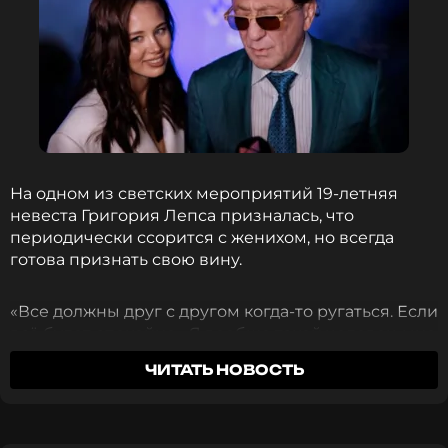
На одном из светских мероприятий 19-летняя
невеста Григория Лепса призналась, что
периодически ссорится с женихом, но всегда
готова признать свою вину.
«Все должны друг с другом когда-то ругаться. Если
всё будет спокойно... Я вообще такой человек, мне
нужны эмоции», — поделилась Киба с
ЧИТАТЬ НОВОСТЬ
журналистами. «У всех есть бытовуха. В основном
это личные всплески... Конечно, если я виновата –
я всегда извинюсь».