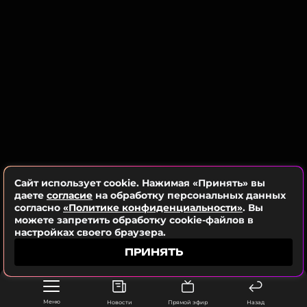
печально».
По словам Бони, ее не интересуют «чужие
извинения», но она намерена показать, что за
клевету придется отвечать.
Ранее
мы писали, в чем заключается конфликт
между Викторией Боней и Авророй Кибой.
ФОТО: ТАСС
Сайт использует cookie. Нажимая «Принять» вы
даете
согласие
на обработку персональных данных
согласно
«Политике конфиденциальности»
. Вы
можете запретить обработку cookie-файлов в
настройках своего браузера.
ПРИНЯТЬ
Виктория Боня подала в суд на
невесту Григория Лепса
9 месяцев назад
Меню
Новости
Прямой эфир
Назад