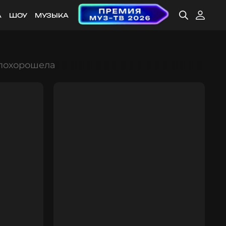
А
ШОУ
МУЗЫКА
 похорошела