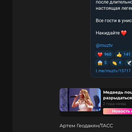
Медведь поц
разрыдаться
2 года назад
Новость 
Артем Геодакян/ТАСС