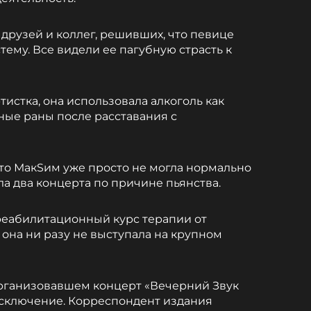
друзей и коллег, решивших, что певице
ему. Все видели ее пагубную страсть к
тистка, она использовала алкоголь как
ные раны после расставания с
 что МакSим уже просто не могла нормально
ала два концерта по причине пьянства.
реабилитационный курс терапии от
р она ни разу не выступала на крупном
 организовавшем концерт «Вечерний Звук
 исключение. Корреспондент издания