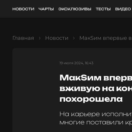
НОВОСТИ
ЧАРТЫ
ЭКСКЛЮЗИВЫ
ТЕСТЫ
ВИДЕО
Главная
Новости
МакSим впервые в
19 июля 2024, 16:43
МакSим вперв
вживую на кон
похорошела
На карьере исполни
многие поставили к