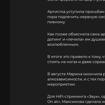
Артистка уступила просьбам 
пора подлечить нервную сист
пивному.
Как позже объясняла сама ар
допинг и «лечила» им душев
возлюбленным.
В итоге это привело к тому,
стоять на ногах и даже сорв
В августе Марина окончила 
алкозависимости, и с тех по
мероприятии.
Для HiFi-стриминга «Звук»,
On air», Максимова сделала