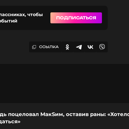
лассниках, чтобы
ПОДПИСАТЬСЯ
событий
ССЫЛКА
дь поцеловал МакSим, оставив раны: «Хотел
даться»