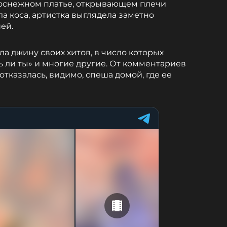
лоснежном платье, открывающем плечи
а коса, артистка выглядела заметно
ей.
а джину своих хитов, в число которых
ь ли ты» и многие другие. От комментариев
тказалась, видимо, спеша домой, где ее