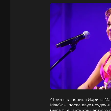
41-летняя певица Иарина М
МакSим, после двух неудачн
была прервать концертную д