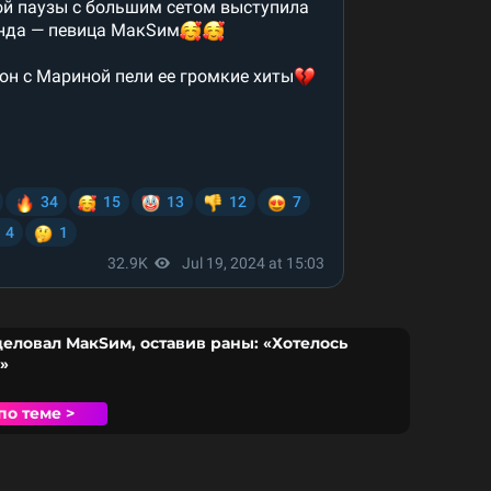
еловал МакSим, оставив раны: «Хотелось
»
по теме >