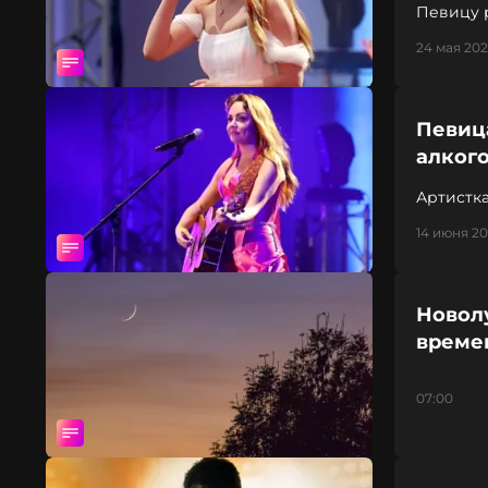
Певицу 
24 мая 202
Певиц
алког
Артистка
14 июня 202
Новолу
време
07:00