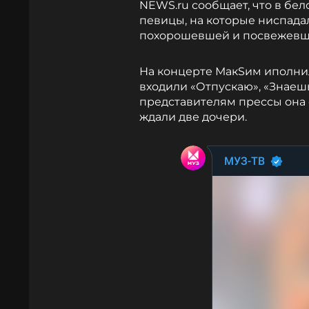
NEWS.ru сообщает, что в бе
певицы, на которые ниспадал
похорошевшей и посвежевш
На концерте МакSим иполнил
входили «Отпускаю», «Знаеш
представителям прессы она о
ждали две дочери.