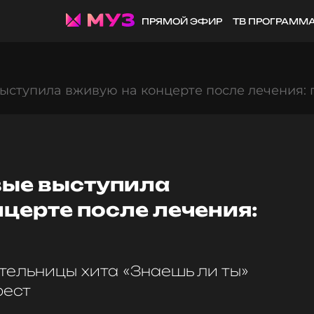
ПРЯМОЙ ЭФИР
ТВ ПРОГРАММ
ыступила вживую на концерте после лечения:
ые выступила
церте после лечения:
тельницы хита «Знаешь ли ты»
рест