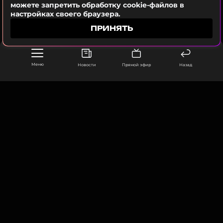
можете запретить обработку cookie-файлов в
Читайте нас в Одноклассниках,
настройках своего браузера.
чтобы оставаться в курсе событий
ПРИНЯТЬ
ПОДПИСАТЬСЯ
Меню
Новости
Прямой эфир
Назад
ССЫЛКА
ООО «Муз ТВ Операционная компания» ИНН 7703679460
105066, город Москва,
улица Ольховская, д. 4, корп. 2
info@muz-tv.ru
+ 7(495) 213-18-68
КОНТАКТЫ
НОВОСТИ