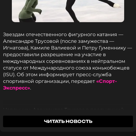
«Я на этом собаку съела и уже давно не принимаю
импульсивных решений. <…> Сто процентов утром
проснешься с другой головой и с другими
мыслями и будешь смотреть на ситуацию иначе.
Звездам отечественного фигурного катания —
Я научилась этому, хотя по природе человек
Александре Трусовой (после замужества —
темпераментный и вспыльчивый. Но не раз
Игнатова), Камиле Валиевой и Петру Гуменнику —
наблюдала со стороны, к чему приводит
предоставили разрешение на участие в
нетерпимость и излишняя импульсивность», –
международных соревнованиях в нейтральном
призналась кинозвезда.
статусе от Международного союза конькобежцев
(ISU). Об этом информирует пресс-служба
спортивной организации, передает
«Спорт-
Фото: Роман Пименов/ТАСС
Экспресс»
.
Напомним, Александра Трусова в предыдущий
раз выступала на международных соревнованиях
Читайте нас в Одноклассниках,
ЧИТАТЬ НОВОСТЬ
в сезоне 2022/23. Затем последовал перерыв в
чтобы оставаться в курсе событий
карьере и роды — в августе 2025 года она родила