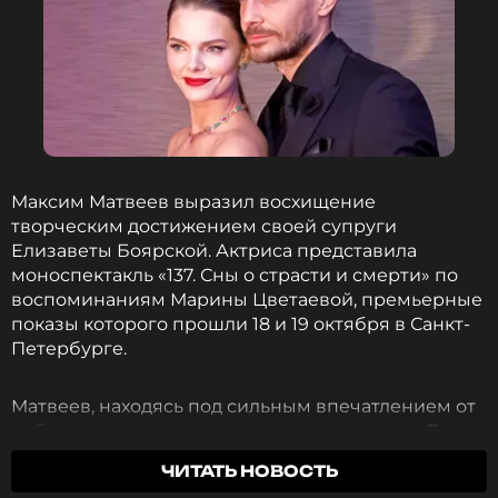
Максим Матвеев выразил восхищение
творческим достижением своей супруги
Елизаветы Боярской. Актриса представила
моноспектакль «137. Сны о страсти и смерти» по
воспоминаниям Марины Цветаевой, премьерные
показы которого прошли 18 и 19 октября в Санкт-
Петербурге.
Матвеев, находясь под сильным впечатлением от
работы жены, написал в социальных сетях:
«Ты
опять доказала, что человеческие качества и
ЧИТАТЬ НОВОСТЬ
способности не имеют предела (пока мы сами