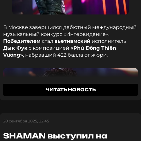
Читайте нас в ВКонтакте, чтобы
В Москве завершился дебютный международный
оставаться в курсе событий
музыкальный конкурс «Интервидение».
Победителем
стал
вьетнамский
исполнитель
ПОДПИСАТЬСЯ
Дык Фук
с композицией
«Phù Đổng Thiên
Vương»
, набравший 422 балла от жюри.
ССЫЛКА
ЧИТАТЬ НОВОСТЬ
20 сентября 2025, 22:45
SHAMAN выступил на