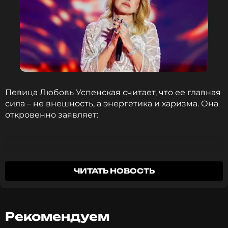
Певица Любовь Успенская считает, что ее главная
сила – не внешность, а энергетика и харизма. Она
откровенно заявляет:
Я себя не считаю какой-то красивой или
ЧИТАТЬ НОВОСТЬ
интересной. Но когда я пела, все мужчины
были мои. Могли сидеть красотки вокруг.
Красавицы! Модели! Но я начинала петь, и
Рекомендуем
все — мужчины сдавались.