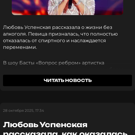
ПОДПИСАТЬСЯ
Любовь Успенская рассказала о жизни без
алкоголя. Певица призналась, что полностью
ССЫЛКА
отказалась от спиртного и наслаждается
переменами.
В шоу Басты «Вопрос ребром» артистка
поделилась впечатлениями от трезвого образа
жизни. Успенская вспомнила, как из-за алкоголя
ЧИТАТЬ НОВОСТЬ
она часто оказывалась в неловких ситуациях и
только потом узнавала о своих выходках от
знакомых.
28 октября 2025, 17:34
Сейчас же картина изменилась: на вечеринках
певица с интересом смотрит на подвыпивших
Любовь Успенская
гостей, сама оставаясь в ясном уме.
рассказала, как оказалась