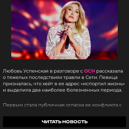
6 месяцев назад
Новость по теме >
Смотрите нас в Likee, чтобы
оставаться в курсе событий
ПОДПИСАТЬСЯ
Любовь Успенская в разговоре с
ОСН
рассказала
о тяжелых последствиях травли в Сети. Певица
ССЫЛКА
призналась, что хейт в ее адрес «испортил жизнь»
и выделила два наиболее болезненных периода.
Первым стала публичная огласка ее конфликта с
дочерью Татьяной Плаксиной. «
Журналисты
сразу стали об этом писать… Меня обвиняли во
ЧИТАТЬ НОВОСТЬ
всем и унижали, называя плохой матерью
», —