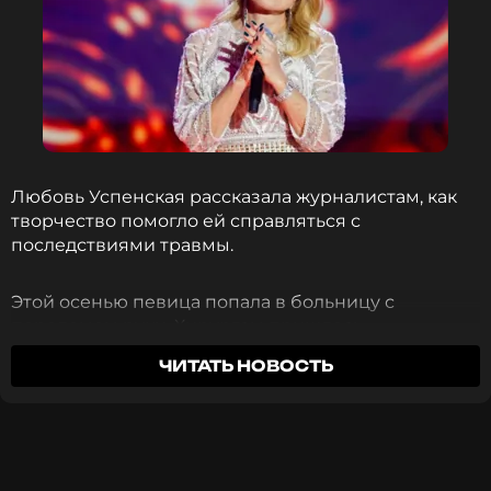
ФОТО: ТАСС
Читайте нас в Телеграме, чтобы
оставаться в курсе событий
ПОДПИСАТЬСЯ
Любовь Успенская рассказала журналистам, как
творчество помогло ей справляться с
последствиями травмы.
ССЫЛКА
Этой осенью певица попала в больницу с
переломом руки. Хирургам пришлось
прооперировать Успенскую и установить в руке
ЧИТАТЬ НОВОСТЬ
специальные металлические пластины, чтобы
кости правильно срослись. Артистка не смогла
отдохнуть и спокойно восстановиться, поскольку
ее ждал плотный график выступлений.