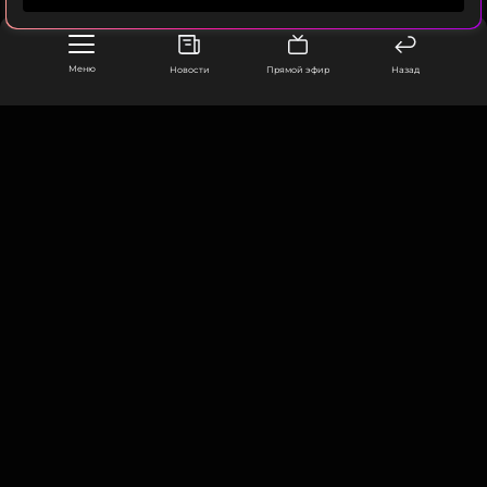
о пережитой травме. В этот сложный период
артистку трогательно
поддержала дочь Татьяна
.
Меню
Новости
Прямой эфир
Назад
ФОТО: ТАСС
Катя Лель предложила исцелить
Любовь Успенскую
9 месяцев назад
ООО «Муз ТВ Операционная компания» ИНН 7703679460
Новость по теме >
105066, город Москва,
улица Ольховская, д. 4, корп. 2
info@muz-tv.ru
Читайте нас в Одноклассниках,
+ 7(495) 213-18-68
чтобы оставаться в курсе событий
КОНТАКТЫ
ПОДПИСАТЬСЯ
НОВОСТИ
ПОЛИТИКА КОНФИДЕНЦИАЛЬНОСТИ
ПОЛЬЗОВАТЕЛЬСКОЕ СОГЛАШЕНИЕ
ССЫЛКА