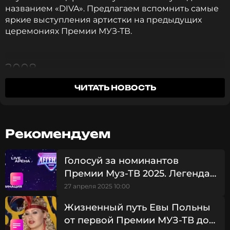
названием «DIVA». Предлагаем вспомнить самые
яркие выступления артистки на предыдущих
церемониях Премии МУЗ-ТВ.
2008
ЧИТАТЬ НОВОСТЬ
В 2008 году Ани Лорак впервые выступила на
Премии МУЗ-ТВ. Она представила впечатляющий
номер на песню «Shady Lady», с которой
выступала на «Евровидении». Авторами
Рекомендуем
композиции являются известный поэт Карен
Кавалерян и поп-король Филипп Киркоров.
Певица зажгла на сцене в дерзком мини-платье и
Голосуй за номинантов
на высоких каблуках.
Премии Муз-ТВ 2025. Легенда!
Номинация "ЛУЧШАЯ ПЕСНЯ"
27 апреля 2025 10:00
Жизненный путь Евы Польны
от первой Премии МУЗ-ТВ до