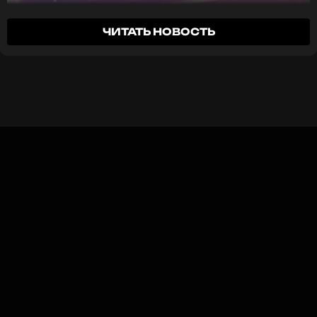
«Личная жизнь — это та часть, где ты должен
быть расслаблен, спокоен, отдыхать и черпать
ЧИТАТЬ НОВОСТЬ
силы»
, — говорила певица.
2014
В 2014 году выступление Ани Лорак с песней
«Забирай» стало одним из самых ярких моментов
церемонии Премии МУЗ-ТВ. Звезда решила
появиться на сцене в роли сексуального
полицейского. Смелый образ артистки и
множество меняющихся декораций запомнились
всем зрителям.
Galibri & Mavik на Гала-ужине Премии МУЗ-ТВ 2025.
Голосуй за номинантов Премии Муз-
Легенда