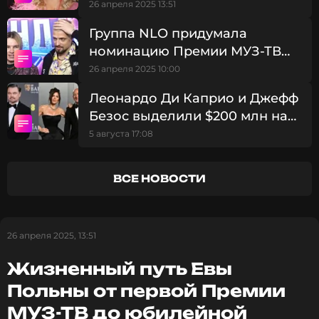
юбилейной
26 апреля 2025 13:51
Группа NLO придумала
номинацию Премии МУЗ-ТВ
специально для себя
26 апреля 2025 10:00
Леонардо Ди Каприо и Джефф
Безос выделили $200 млн на
спасение исчезающих видов
5 августа 17:08
животных
ВСЕ НОВОСТИ
26 апреля 2025, 13:51
Жизненный путь Евы
Польны от первой Премии
МУЗ-ТВ до юбилейной