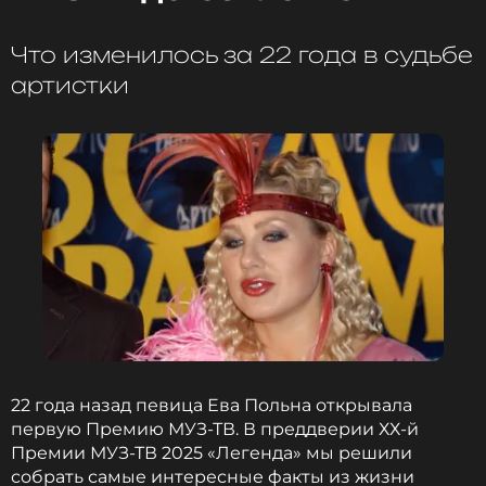
2009
«Солнце» – дебютный сингл с одноименного
Что изменилось за 22 года в судьбе
альбома певицы. Выпущенная в ноябре 2008 года
артистки
лирическая баллада мгновенно стала хитом. Она
поднялась на верхние строчки хит-парадов,
завоевала премии, любовь зрителей и
неизменную популярность на концертах Лорак.
Одним из знаковых выступлений стало
исполнение этой песни на Премии МУЗ-ТВ в 2009
году.
Ани Лорак
Музыкант, Певица, Актриса
Жанры: Поп
Биография, последние новости
и многое другое >
22 года назад певица Ева Польна открывала
первую Премию МУЗ-ТВ. В преддверии ХХ-й
Премии МУЗ-ТВ 2025 «Легенда» мы решили
собрать самые интересные факты из жизни