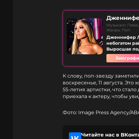
Дженнифе
Музыкант, Певиц
Жанры: Поп
Дженнифер Ли
небогатом ра
Выросшая под
Биографи
К слову, поп-звезду заметил
воскресенье, 11 августа. Это
55-летия артистки, что стал
приехала к актеру, чтобы уви
Фото: Image Press Agency/A
Читайте нас в ВКонт