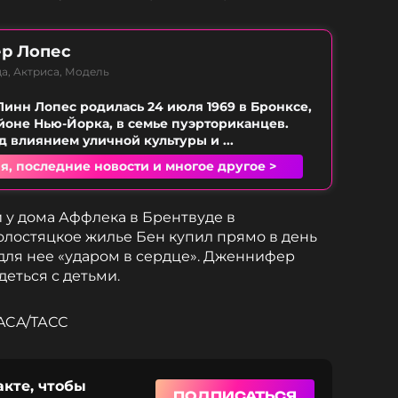
р Лопес
а, Актриса, Модель
нн Лопес родилась 24 июля 1969 в Бронксе,
йоне Нью-Йорка, в семье пуэрториканцев.
 влиянием уличной культуры и ...
я, последние новости и многое другое >
и у дома Аффлека в Брентвуде в
 холостяцкое жилье Бен купил прямо в день
о для нее «ударом в сердце». Дженнифер
деться с детьми.
BACA/ТАСС
акте, чтобы
ПОДПИСАТЬСЯ