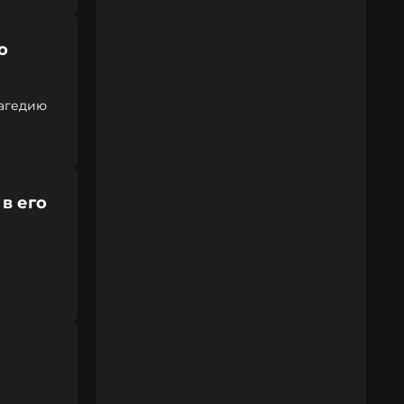
о
рагедию
в его