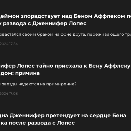
Деймон злорадствует над Беном Аффлеком п
у развода с Дженнифер Лопес
охвастался своим браком на фоне друга, переживающего т
 2024 17:54
ифер Лопес тайно приехала к Бену Аффлеку 
 дом: причина
 звезды надеются на примирение?
 2024 17:08
дна Дженнифер претендует на сердце Бена
ка после развода с Лопес