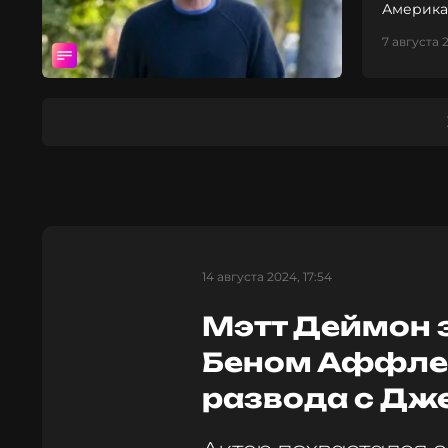
Американ
7 августа 2
14 августа 2024, 17:54
Мэтт Деймон 
Беном Аффлек
развода с Дж