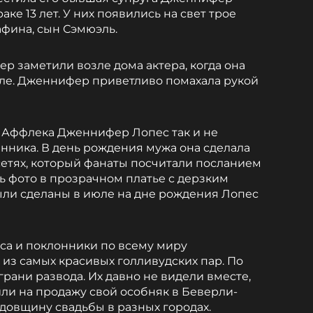
аке 13 лет. У них появились на свет трое
афина, сын Сэмюэль.
нер заметили возле дома актера, когда она
иле. Дженнифер приветливо помахала рукой
 Аффлека Дженнифер Лопес так и не
ника. В день рождения мужа она сделала
етях, который фанаты посчитали посланием
 фото в прозрачном платье с дерзким
ыли сделаны в июле на дне рождения Лопес
са и поклонники по всему миру
 из самых красивых голливудских пар. По
грани развода. Их давно не видели вместе,
или на продажу свой особняк в Беверли-
одовщину свадьбы в разных городах.