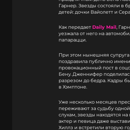
Гарнер. Звезды состояли в бр
детей: дочки Вайолетт и Сер
Как передает
Daily Mail
, Гар
уезжала от него на автомоб
папарацци.
При этом нынешняя супруга
поздравила публично именин
провокационный пост в соцс
Бену. Дженнифер поделилась
разрезом до бедра. Кадры б
в Хэмптоне.
Уже несколько месяцев прес
переживают за судьбу одной
слухам, звезды находятся на 
актер и певица даже выстав
Хиллз и встретили вторую г