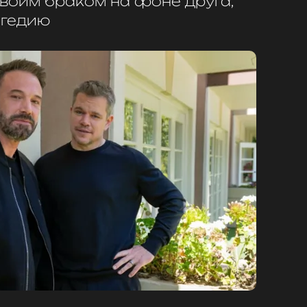
своим браком на фоне друга,
агедию