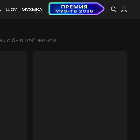
А
ШОУ
МУЗЫКА
ик с бывшей женой