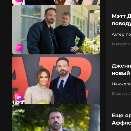
Мэтт 
повод
Актер п
14 августа
Дженн
новый
Неужели
13 августа
Еще о
Аффле