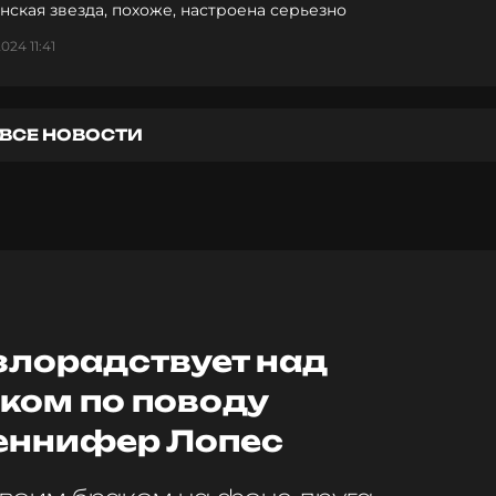
ская звезда, похоже, настроена серьезно
024 11:41
ВСЕ НОВОСТИ
злорадствует над
ом по поводу
еннифер Лопес