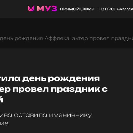
ПРЯМОЙ ЭФИР
ТВ ПРОГРАММ
 день рождения Аффлека: актер провел праздн
тила день рождения
ер провел праздник с
й
ива оставила имениннику
ние