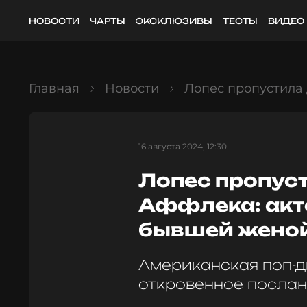
НОВОСТИ
ЧАРТЫ
ЭКСКЛЮЗИВЫ
ТЕСТЫ
ВИДЕО
Главная
Новости
Лопес пропустила
16 августа 2024, 12:30
Лопес пропус
Аффлека: акт
бывшей жено
Американская поп-д
откровенное посла