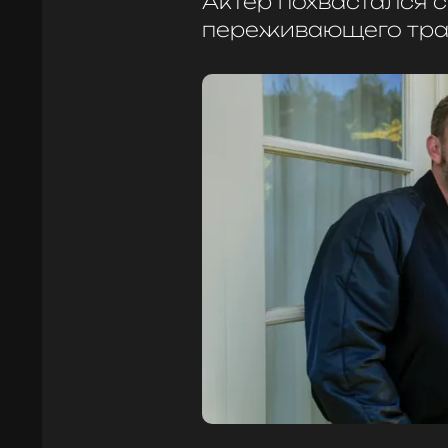
Актер похвастался 
переживающего тр