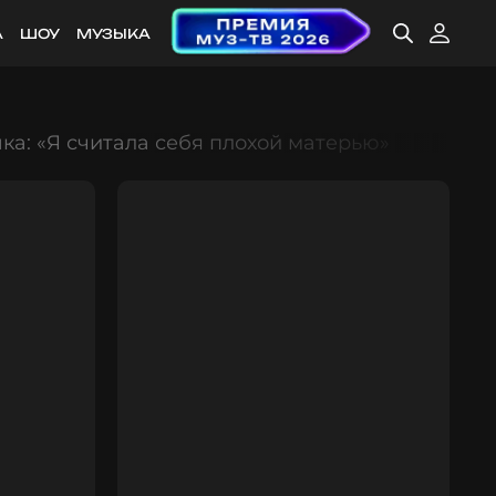
А
ШОУ
МУЗЫКА
ка: «Я считала себя плохой матерью»