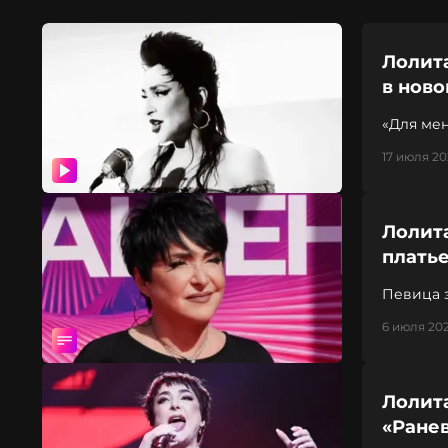
Лолит
в нов
«Для мен
заявила
17 июля 20
Лолита
платье
Певица 
6 июля 202
Лолита
«Ранев