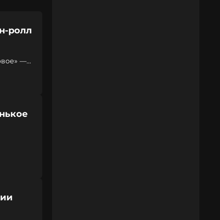
н-ролл
овое» —
енькое
сии