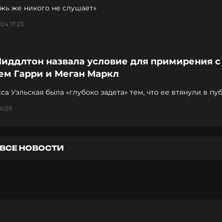
жь же никого не слушает»
24 17:23
Миддлтон назвала условие для примирения с
ем Гарри и Меган Маркл
а Уэльская была «глубоко задета» тем, что ее втянули в п
т
4:09
ВСЕ НОВОСТИ