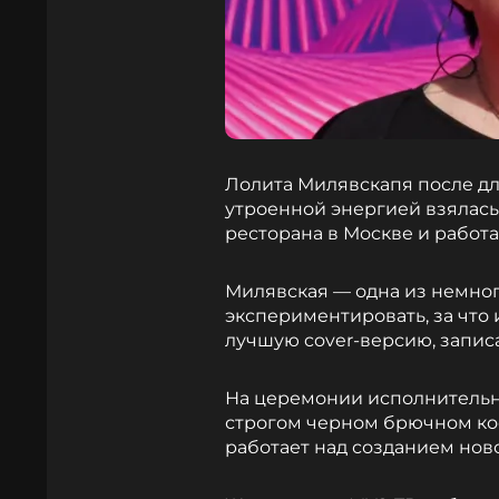
Лолита Милявскапя после дл
утроенной энергией взялась 
ресторана в Москве и работ
Милявская — одна из немноги
экспериментировать, за что
лучшую cover-версию, запис
На церемонии исполнительни
строгом черном брючном ко
работает над созданием нов