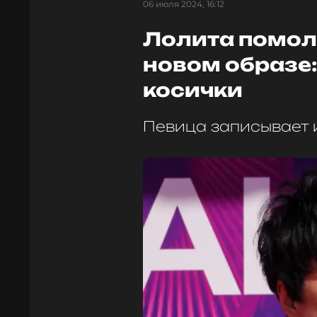
06 июля 2024, 16:12
Лолита помоло
новом образе:
косички
Певица записывает 