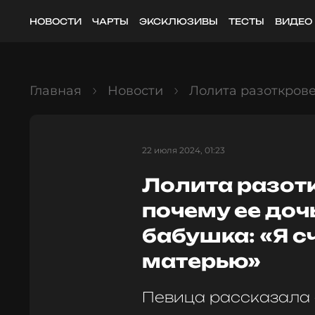
НОВОСТИ
ЧАРТЫ
ЭКСКЛЮЗИВЫ
ТЕСТЫ
ВИДЕО
Главная
Новости
Лолита разоткрове
22 июля 2024, 01:23
Лолита разот
почему ее доч
бабушка: «Я с
матерью»
Певица рассказала 