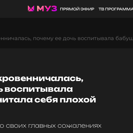
ПРЯМОЙ ЭФИР
ТВ ПРОГРАММ
нничалась, почему ее дочь воспитывала бабуш
кровенничалась,
ь воспитывала
читала себя плохой
о своих главных сожалениях