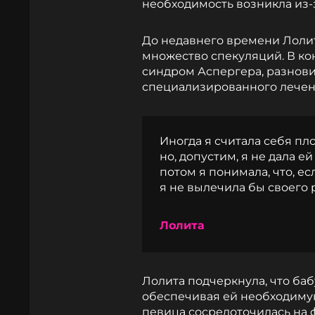
необходимость возникла из-
До недавнего времени Лолит
множество спекуляций. В кон
синдром Аспергера, разнови
специализированного лечени
Иногда я считала себя пл
но, допустим, я не дала е
потом я понимала, что, е
я не вылечила бы своего 
Лолита
Лолита подчеркнула, что ба
обеспечивая ей необходимую 
певица сосредоточилась на