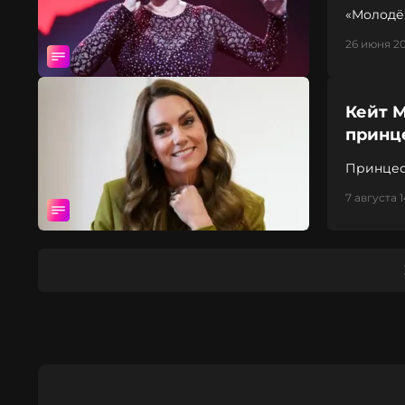
«Молодё
26 июня 20
Кейт 
принц
Принцесс
конфлик
7 августа 1