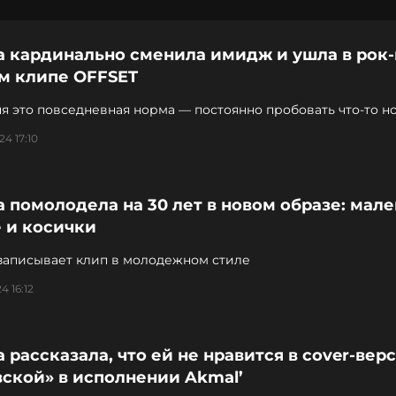
а кардинально сменила имидж и ушла в рок-
ом клипе OFFSET
я это повседневная норма — постоянно пробовать что-то н
 певица
24 17:10
 помолодела на 30 лет в новом образе: мал
 и косички
записывает клип в молодежном стиле
4 16:12
 рассказала, что ей не нравится в cover-вер
ской» в исполнении Akmal’