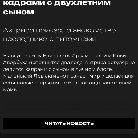
кадрами с двухлетним
сыном
Актриса показала знакомство
наследника с питомцами
В августе сыну Елизаветы Арзамасовой и Ильи
Авербуха исполнится два года. Актриса регулярно
делится кадрами с сыном в личном блоге.
Маленький Лев активно познает мир и делает для
себя новые открытия не без помощи заботливой
мамы.
В соцсетях Арзамасова опубликовала кадры, на
которых ее сын впервые близко знакомится с
ЧИТАТЬ НОВОСТЬ
собаками. Домашних питомцев в семье нет,
поэтому актриса взяла Льва на встречу с