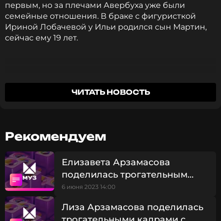
первым, но за плечами Авербуха уже были
семейные отношения. В браке с фигуристкой
Ириной Лобачевой у Ильи родился сын Мартин,
сейчас ему 19 лет.
Арзамасова смогла найти общий язык и
построить доверительные отношения с сыном
ЧИТАТЬ НОВОСТЬ
Авербуха от первого брака. Актриса в личном
блоге поделилась совместным фото, на котором
Лиза позирует с супругом и Мартином на фоне
разводного моста в Санкт-Петербурге.
Рекомендуем
«Питерское белоночное»,- написала актриса под
публикацией.
Елизавета Арзамасова
поделилась трогательным
Ранее Елизавета Арзамасова поделилась
архивным фото с мужем и
6 июня 2023 14:00
трогательным архивным фото с мужем и
сыном
сыном.
Лиза Арзамасова поделилась
трогательными кадрами с