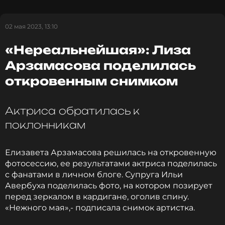
друзьями, где было несколько собак. Актриса
внимательно следила за сыном и помогала ему
справиться со страхом перед неизвестными
02 мая 2023, 13:10
животными. Постепенно сын артистки понял, что
пушистые звери не опасны и стал смело гладить
«Нереальнейшая»: Лиза
псов и радоваться. «Знакомство. Леве очень
Арзамасова поделилась
понравилось дружить с собаками»,- написала под
публикацией актриса. Кроме того, Арзамасова
откровенным снимком
оставила под постом цитату из фильма
«Автомобиль, скрипка и собака Клякса».
Актриса обратилась к
поклонникам
Собака, собака, давай с тобой дружить. Я
приделаю тебе большие крылья, и мы
Елизавета Арзамасова решилась на откровенную
улетим с тобой в дальние страны. А люди
фотосессию, ее результатами актриса поделилась
посмотрят и скажут: вот, собаки летят, -
с фанатами в личном блоге. Супруга Ильи
скоро осень
Авербуха поделилась фото, на котором позирует
перед зеркалом в кардигане, оголив спину.
«Нежного мая»,- подписала снимок артистка.