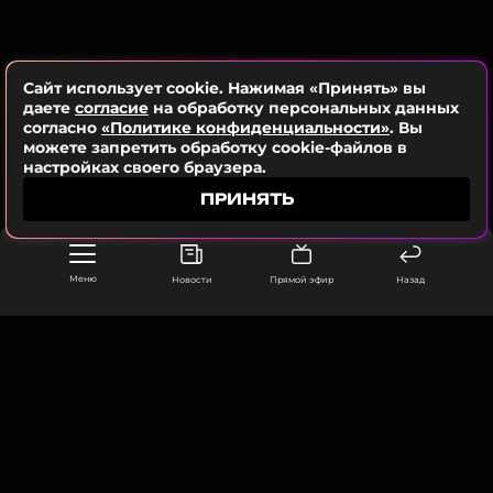
оставаться в курсе событий
Читайте нас в Одноклассниках,
чтобы оставаться в курсе событий
ПОДПИСАТЬСЯ
Сайт использует cookie. Нажимая «Принять» вы
ПОДПИСАТЬСЯ
даете
согласие
на обработку персональных данных
согласно
«Политике конфиденциальности»
. Вы
можете запретить обработку cookie-файлов в
ССЫЛКА
настройках своего браузера.
ПРИНЯТЬ
ССЫЛКА
Меню
Новости
Прямой эфир
Назад
ООО «Муз ТВ Операционная компания» ИНН 7703679460
105066, город Москва,
улица Ольховская, д. 4, корп. 2