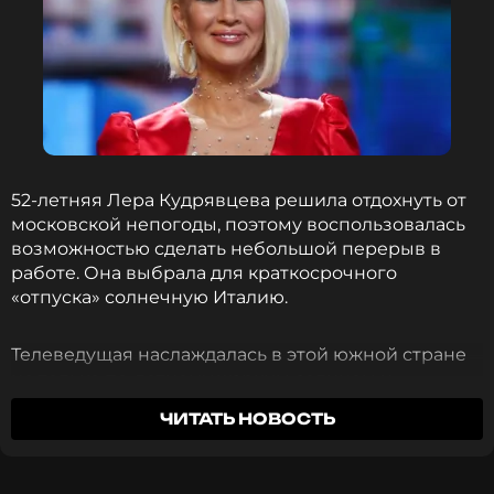
52-летняя Лера Кудрявцева решила отдохнуть от
московской непогоды, поэтому воспользовалась
возможностью сделать небольшой перерыв в
работе. Она выбрала для краткосрочного
«отпуска» солнечную Италию.
Телеведущая наслаждалась в этой южной стране
не только по-летнему жарким солнцем и
прекрасными видами, но и получала
ЧИТАТЬ НОВОСТЬ
удовольствие от местной кухни. Особенно
пришлись ей по душе сладости и выпечка.