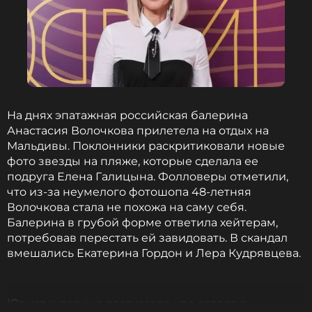
Читайте нас в Телеграме, чтобы
оставаться в курсе событий
ПОДПИСАТЬСЯ
На днях эпатажная российская балерина
Анастасия Волочкова прилетела на отдых на
Мальдивы. Поклонники раскритиковали новые
ССЫЛКА
фото звезды на пляже, которые сделала ее
подруга Елена Галицына. Фолловеры отметили,
что из-за неумелого фотошопа 48-летняя
Волочкова стала не похожа на саму себя.
Балерина в грубой форме ответила хейтерам,
потребовав перестать ей завидовать. В скандал
вмешались Екатерина Гордон и Лера Кудрявцева.
Юрист и певица рассказала, что летела с