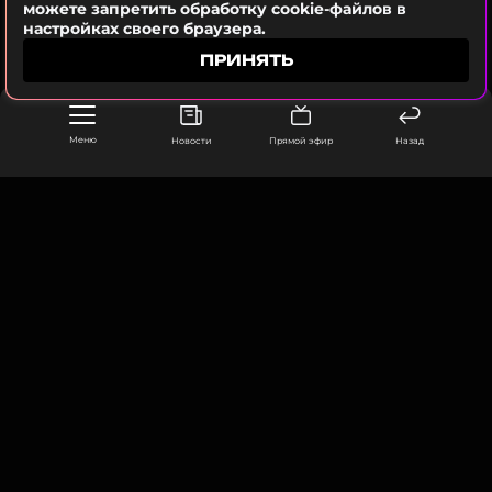
можете запретить обработку cookie-файлов в
то хочет мне сказать, пусть скажет мне,
настройках своего браузера.
позвонив по телефону.
ПРИНЯТЬ
Анастасия Волочкова
Меню
Новости
Прямой эфир
Назад
ФОТО: ТАСС
Читайте нас в Телеграме, чтобы
ООО «Муз ТВ Операционная компания» ИНН 7703679460
оставаться в курсе событий
105066, город Москва,
улица Ольховская, д. 4, корп. 2
ПОДПИСАТЬСЯ
info@muz-tv.ru
+ 7(495) 213-18-68
КОНТАКТЫ
ССЫЛКА
НОВОСТИ