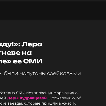
аду!»: Лера
гневе на
е» ее СМИ
ды были напуганы фейковыми
 сетевых СМИ появилась информация о
ущей
Леры Кудрявцевой
. К сожалению, об
кие звезды, которые пришли в ужас. К