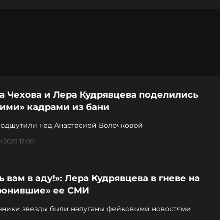
а Чехова и Лера Кудрявцева поделились
чими» кадрами из бани
подшутили над Анастасией Волочковой
 2023 12:00
ь вам в аду!»: Лера Кудрявцева в гневе на
ронившие» ее СМИ
нники звезды были напуганы фейковыми новостями