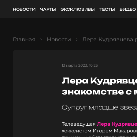
НОВОСТИ
ЧАРТЫ
ЭКСКЛЮЗИВЫ
ТЕСТЫ
ВИДЕО
Главная
Новости
Лера Кудрявцева р
13 марта 2023, 10:25
Лера Кудрявц
знакомстве с
Супруг младше звезд
Телеведущая
Лера Кудрявц
хоккеистом Игорем Макаровы