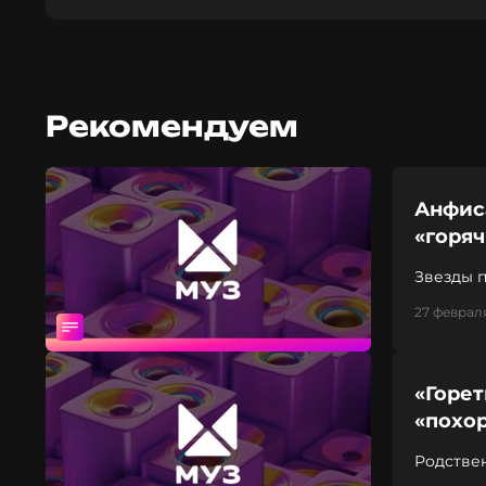
Рекомендуем
Анфис
«горя
Звезды 
27 февраля
«Горет
«похо
Родстве