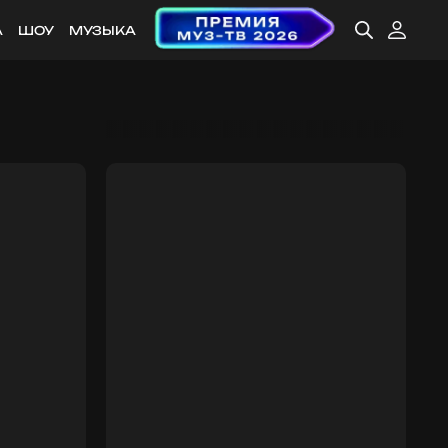
А
ШОУ
МУЗЫКА