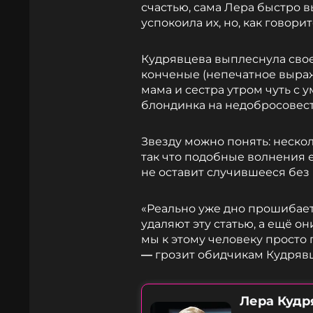
счастью, сама Лера быстро 
успокоила их, но, как говорит
Кудрявцева выплеснула свое
конченые (непечатное выражен
мама и сестра утром чуть с ум
блондинка на недобросовес
Звезду можно понять: нескол
так что подобные волнения е
не оставит случившееся без
«Реально уже дно прошибает.
удаляют эту статью, а ещё он
мы к этому человеку просто
—
грозит обидчикам Кудрявц
Лера Кудр