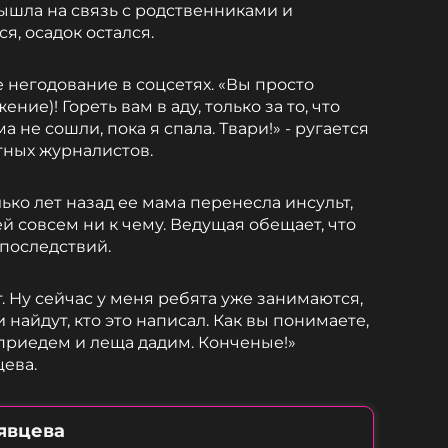
вышла на связь с родственниками и
ся, осадок остался.
 негодование в соцсетях. «Вы просто
ие)! Гореть вам в аду, только за то, что
а не сошли, пока я спала. Твари!» - ругается
тных журналистов.
ько лет назад ее мама перенесла инсульт,
й совсем ни к чему. Ведущая обещает, что
 последствий.
 Ну сейчас у меня ребята уже занимаются,
и найдут, кто это написал. Как вы понимаете,
 приедем и леща дадим. Конченые!»
ева.
явцева