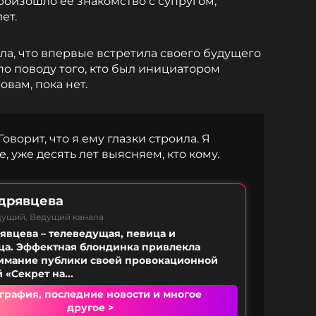
роизошло ее знакомство с супругом,
ет.
ла, что впервые встретила своего будущего
по поводу того, кто был инициатором
овам, пока нет.
ворит, что я ему глазки строила. Я
е, уже десять лет выясняем, кто кому.
дрявцева
дущий, Ведущий канала
явцева – телеведущая, певица и
а. Эффектная блондинка привлекла
имание публики своей провокационной
«Секрет на...
графия, последние новости и многое
другое >