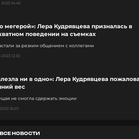
 2023 14:45
 мегерой»: Лера Кудрявцева призналась в
кватном поведении на съемках
астали за резким общением с коллегами
 2023 12:30
влезла ни в одно»: Лера Кудрявцева пожалов
шний вес
ущая не смогла сдержать эмоции
2023 16:20
ВСЕ НОВОСТИ