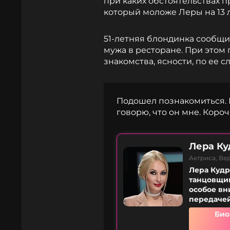
при каких обстоятельствах п
который моложе Леры на 13 л
51-летняя блондинка сообщи
мужа в ресторане. При этом 
знакомства, ясности, по ее сл
Подошел познакомиться. Го
говорю, что он мне. Короч
Лера Ку
Актриса, Ве
Лера Кудр
танцовщиц
особое вн
передачей 
Био