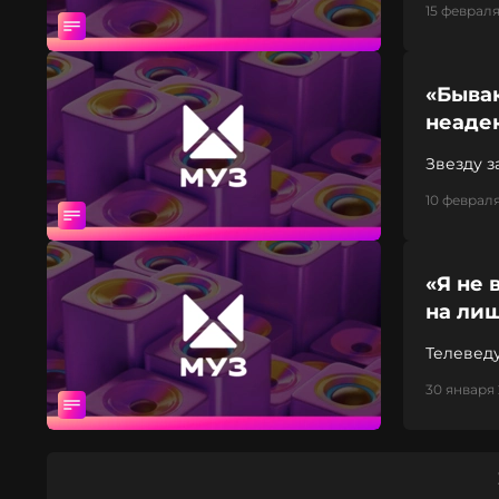
15 февраля
«Бываю
неаде
Звезду з
10 февраля
«Я не 
на ли
Телевед
30 января 