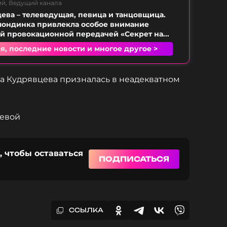
ий, Ведущий канала
ева – телеведущая, певица и танцовщица.
лондинка привлекла особое внимание
й провокационной передачей «Секрет на...
я, последние новости и многое другое >
ра Кудрявцева призналась в неадекватном
цевой
, чтобы оставаться
ПОДПИСАТЬСЯ
ССЫЛКА