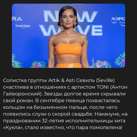
— молодец! Аня, забей и не переживай!
Ты красавица и умница! И фигура зачёт».
Фото: Дмитрий Феоктистов/ТАСС
Читайте нас в ВКонтакте, чтобы
оставаться в курсе событий
ПОДПИСАТЬСЯ
Солистка группы Artik & Asti Севиль (Seville)
счастлива в отношениях с артистом TONI (Антон
Гайворонский). Звезды долгое время скрывали
свой роман. В сентябре певица похвасталась
ССЫЛКА
кольцом на безымянном пальце, после чего
появились слухи о скорой свадьбе. Накануне, на
праздновании 32-летия исполнительницы хита
«Кукла», стало известно, что пара помолвлена!