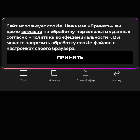
исполнителя Elman.
Artik & Asti
Сайт использует cookie. Нажимая «Принять» вы
Музыкант, Группа
даете
согласие
на обработку персональных данных
Жанры: Поп, R&B
согласно
«Политике конфиденциальности»
. Вы
можете запретить обработку cookie-файлов в
Биография, последние новости
настройках своего браузера.
и многое другое >
ПРИНЯТЬ
Фото: Яна Яворская/ТАСС
Меню
Новости
Прямой эфир
Назад
Читайте нас в Одноклассниках,
чтобы оставаться в курсе событий
ПОДПИСАТЬСЯ
ООО «Муз ТВ Операционная компания» ИНН 7703679460
105066, город Москва,
улица Ольховская, д. 4, корп. 2