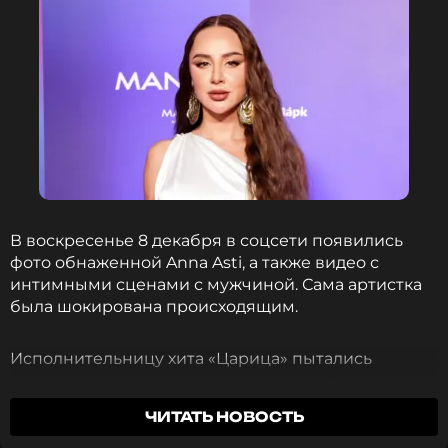
В воскресенье 8 декабря в соцсети появились
фото обнаженной Anna Asti, а также видео с
интимными сценами с мужчиной. Сама артистка
была шокирована происходящим.
Исполнительницу хита «Царица» пытались
шантажировать этими кадрами с лета, но, так и не
добившись желаемого, мошенники осуществили
ЧИТАТЬ НОВОСТЬ
свои угрозы, видимо в назидание другим.