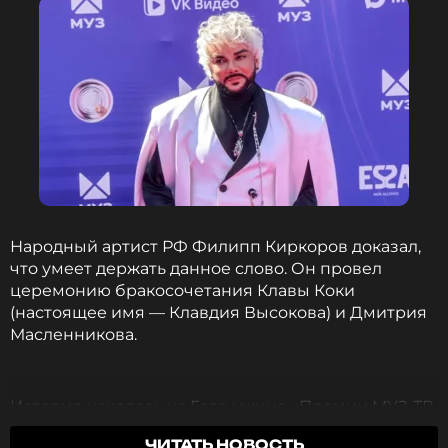
Смотри
ЭКСКЛЮЗИВНУЮ ПРЯМУЮ
ТРАНСЛЯЦИЮ
«Премии МУЗ-ТВ 2026. Движение»
в нашем канале в VK Видео.
Народный артист РФ Филипп Киркоров доказал,
что умеет держать данное слово. Он провел
церемонию бракосочетания Клавы Коки
(настоящее имя — Клавдия Высокова) и Дмитрия
Масленникова.
История началась на Гала-ужине «Премии МУЗ-ТВ
2026», где Филипп Киркоров во всеуслышание
ЧИТАТЬ НОВОСТЬ