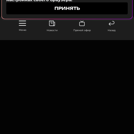
оставаться в курсе событий
ПРИНЯТЬ
ПОДПИСАТЬСЯ
Меню
Новости
Прямой эфир
Назад
ССЫЛКА
ООО «Муз ТВ Операционная компания» ИНН 7703679460
105066, город Москва,
улица Ольховская, д. 4, корп. 2
info@muz-tv.ru
+ 7(495) 213-18-68
КОНТАКТЫ
НОВОСТИ
ПОЛИТИКА КОНФИДЕНЦИАЛЬНОСТИ