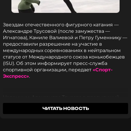
Музыкант, Певец, Продюсер, Автор
Жанры: Поп
Биография, последние новости
и многое другое >
Звездам отечественного фигурного катания —
Александре Трусовой (после замужества —
Игнатова), Камиле Валиевой и Петру Гуменнику —
Как
отметил
Масленников, исполнение
предоставили разрешение на участие в
композиции вживую Киркоровым под
международных соревнованиях в нейтральном
искусственным снегом стало моментом, который
статусе от Международного союза конькобежцев
молодожены запомнят на всю жизнь как
(ISU). Об этом информирует пресс-служба
официальный день рождения семьи.
спортивной организации, передает
«Спорт-
Экспресс»
.
ФОТО: Сергей Карпухин/ТАСС
Напомним, Александра Трусова в предыдущий
Читайте нас в Одноклассниках,
раз выступала на международных соревнованиях
чтобы оставаться в курсе событий
ЧИТАТЬ НОВОСТЬ
в сезоне 2022/23. Затем последовал перерыв в
карьере и роды — в августе 2025 года она родила
ПОДПИСАТЬСЯ
сына Михаила от супруга-фигуриста Макара
Игнатова.