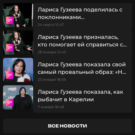
Лариса Гузеева поделилась с
поклонниками
размышлениями о природе
24 марта 10:47
самообмана
Лариса Гузеева призналась,
кто помогает ей справиться с
обидой и слезами
28 января 12:43
Лариса Гузеева показала свой
самый провальный образ: «Ни
ракурс, ни фильтры не в
23 января 18:59
помощь»
Лариса Гузеева показала, как
рыбачит в Карелии
Instagram Ларисы Гузеевой (запрещенная в России
7 января 18:48
соцсеть; принадлежит компании Meta, признанной
экстремистской организацией и запрещенной в РФ)
ВСЕ НОВОСТИ
В сопроводительной подписи Гузеева уточнила,