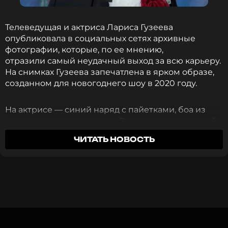
Телеведущая и актриса Лариса Гузеева
ССЫЛКА
опубликовала в социальных сетях архивные
фотографии, которые, по ее мнению,
отразили самый неудачный выход за всю карьеру.
На снимках Гузеева запечатлена в ярком образе,
созданном для новогоднего шоу в 2020 году.
На актрисе — синий наряд с пайетками, боа из
перьев и крупные серьги. Визажисты сделали ей
короткую челку, высокий пучок и яркий макияж с
ЧИТАТЬ НОВОСТЬ
акцентом на глаза. Подпись к фото Гузеева
Лариса Гузеева показала любимую собачку Жужу.
выбрала ироничную:
«Хейтерам на радость:
Источник: Instagram (запрещенная в России соцсеть;
когда ни ракурс, ни свет, ни фильтры не в
принадлежит компании Meta, признанной
помощь. Самый неудачный образ за всё время.
экстремистской организацией и запрещенной в РФ)
Но старались же».
ФОТО: Известия, Instagram (запрещенная в
России соцсеть; принадлежит компании Meta,
признанной экстремистской организацией и