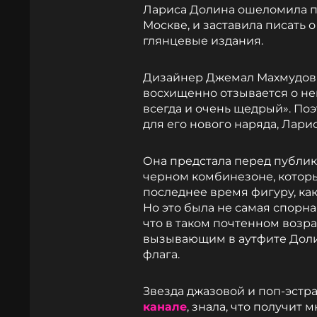
Лариса Долина ошеломила п
Москве, и заставила писать 
глянцевые издания.
Дизайнер Джемал Махмудов 
восхищенно отзывается о не
всегда и очень щедрый». Поэ
для его нового наряда, Лари
Она предстала перед публи
черном комбинезоне, котор
последнее время фигуру, как
Но это была не самая спорная
что в таком почтенном возр
вызывающим в аутфите Долин
флага.
Звезда джазовой и поп-эстр
канале
, знала, что получит