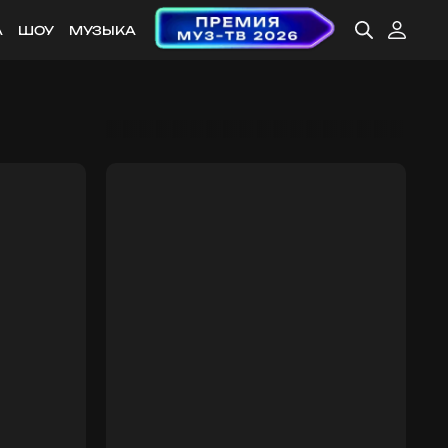
А
ШОУ
МУЗЫКА