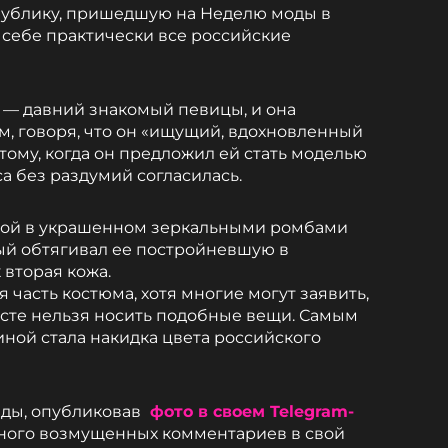
ублику, пришедшую на Неделю моды в
о себе практически все российские
— давний знакомый певицы, и она
м, говоря, что он «ищущий, вдохновленный
тому, когда он предложил ей стать моделью
са без раздумий согласилась.
кой в украшенном зеркальными ромбами
ый обтягивал ее постройневшую в
 вторая кожа.
 часть костюма, хотя многие могут заявить,
асте нельзя носить подобные вещи. Самым
ой стала накидка цвета российского
ады, опубликовав
фото в своем Telegram-
 много возмущенных комментариев в свой