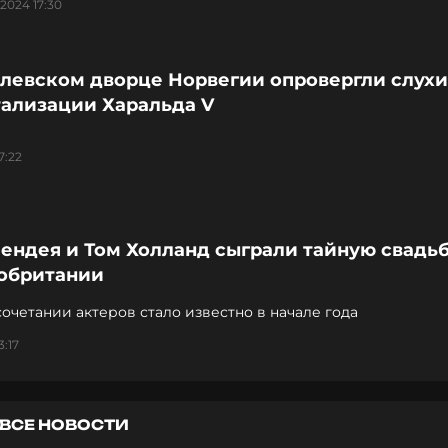
2024 17:30
олевском дворце Норвегии опровергли слухи
тализации Харальда V
7:22
ендея и Том Холланд сыграли тайную свадьб
обритании
очетании актеров стало известно в начале года
3:17
ВСЕ НОВОСТИ