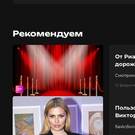
Рекомендуем
От Риа
дороже
Смотрим
12 февраля
Польз
Виктор
Бейсболк