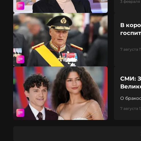
3 февраля 
В кор
госпи
7 августа 1
СМИ: З
Велик
О бракос
7 августа 1