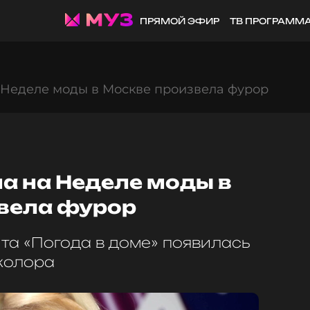
ПРЯМОЙ ЭФИР
ТВ ПРОГРАММ
 Неделе моды в Москве произвела фурор
а на Неделе моды в
вела фурор
та «Погода в доме» появилась
иколора