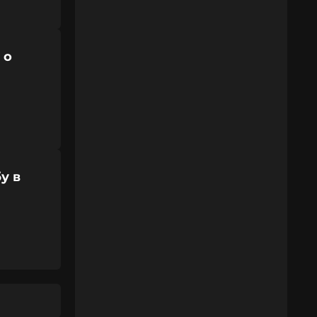
 о
у в