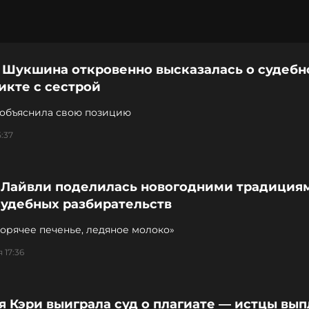
 Шукшина откровенно высказалась о судеб
икте с сестрой
 объяснила свою позицию
5:37
 Лайвли поделилась новогодними традиция
судебных разбирательств
горячее печенье, ледяное молоко»
 17:36
 Кэри выиграла суд о плагиате — истцы вып