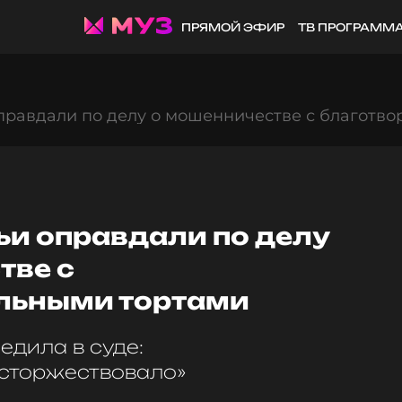
ПРЯМОЙ ЭФИР
ТВ ПРОГРАММ
правдали по делу о мошенничестве с благотв
ьи оправдали по делу
тве с
льными тортами
дила в суде:
осторжествовало»