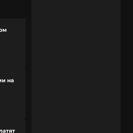
ном
ми на
латят