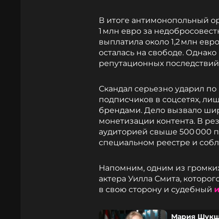
В итоге антимонопольный о
1 млн евро за недобросовес
выплатила около 1,2 млн ев
осталась на свободе. Однако
репутационных последствий
Скандал серьезно ударил по
подписчиков в соцсетях, ли
брендами. Дело вызвало ши
монетизации контента. В рез
аудиторией свыше 500 000 п
специальном реестре и соб
Напомним, одним из громких
актера Уилла Смита, которог
в свою сторону и судебный
и
Мария Шукши