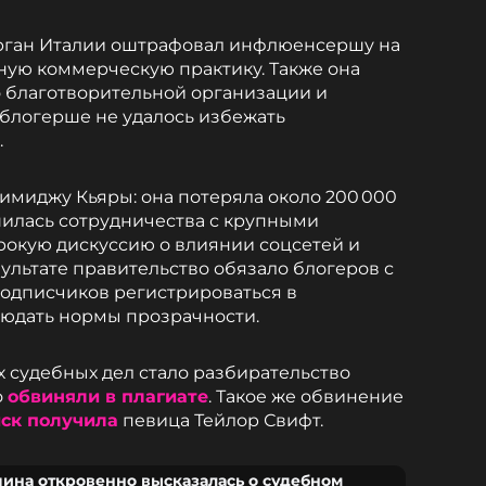
рган Италии оштрафовал инфлюенсершу на
тную коммерческую практику. Также она
ро благотворительной организации и
 блогерше не удалось избежать
.
 имиджу Кьяры: она потеряла около 200 000
шилась сотрудничества с крупными
рокую дискуссию о влиянии соцсетей и
ультате правительство обязало блогеров с
одписчиков регистрироваться в
людать нормы прозрачности.
 судебных дел стало разбирательство
о
обвиняли в плагиате
. Такое же обвинение
ск получила
певица Тейлор Свифт.
на откровенно высказалась о судебном