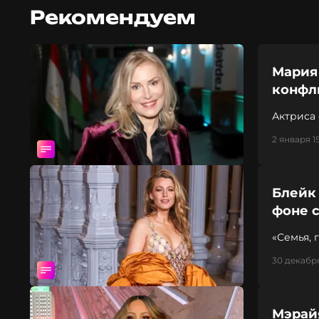
Рекомендуем
Мария
конфл
Актриса
2 января 1
Блейк
фоне 
«Семья, 
30 декабря
Мэрайя