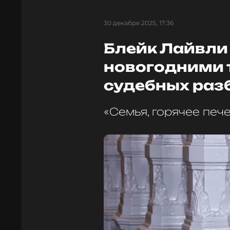
30 декабря 2025, 17:36
Блейк Лайвли
новогодними 
судебных раз
«Семья, горячее печ