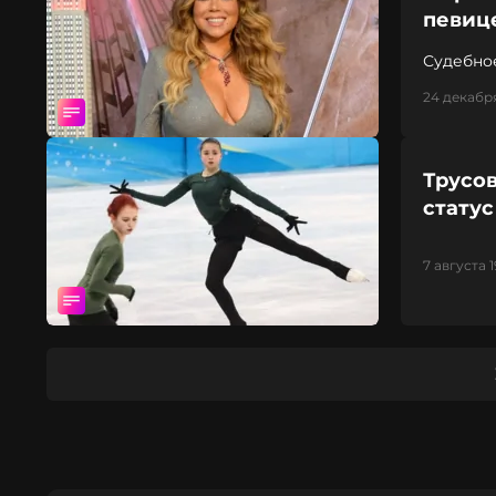
певице
Судебное
24 декабря
Трусо
стату
7 августа 1