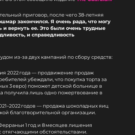
тельный приговор, после чего 38‑летняя
ошмар закончился. Я очень рада, что могу
 и вернуть ее. Это были очень трудные
едливость, и справедливость
дом из‑за двух кампаний по сбору средств:
ия 2022 года — продвижение продаж
ребителей убеждали, что покупка торта за
ных 3 евро) поможет детской больнице в
ца получила лишь одно пожертвование в
021–2022 годов — продажа шоколадных яиц
кой благотворительной организации.
Ферраньи 1 год и 8 месяцев лишения
с отягчающими обстоятельствами.