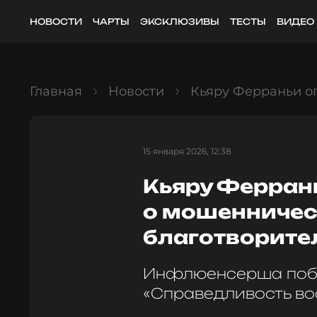
НОВОСТИ
ЧАРТЫ
ЭКСКЛЮЗИВЫ
ТЕСТЫ
ВИДЕО
Главная
Новости
Кьяру Ферраньи о
15 января 2026, 12:38
Кьяру Ферран
о мошенничес
благотворите
Инфлюенсерша побе
«Справедливость в