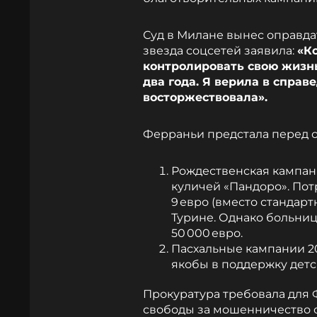
Суд в Милане вынес оправда
звезда соцсетей заявила:
«К
контролировать свою жизнь
два года. Я верила в справ
восторжествовала».
Ферраньи предстала перед су
Рождественская кампан
куличей «Пандоро». Пот
9 евро (вместо стандарт
Турине. Однако больни
50 000 евро.
Пасхальные кампании 2
якобы в поддержку детс
Прокуратура требовала для 
свободы за мошенничество 