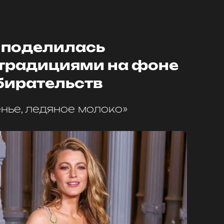
 поделилась
традициями на фоне
бирательств
енье, ледяное молоко»