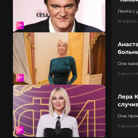
Лента с 
режиссе
18 апреля 
Анаст
больн
Она наве
5 августа 1
Лера К
случи
Она прок
5 августа 1