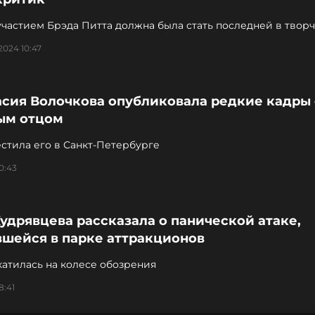
участием Брэда Питта должна была стать последней в твор
ра
2024 10:47
асия Волочкова опубликовала редкие кадры 
ым отцом
стила его в Санкт-Петербурге
0:43
удрявцева рассказала о панической атаке,
вшейся в парке аттракционов
атилась на колесе обозрения
8:41