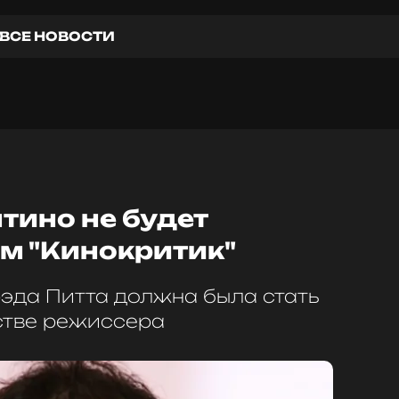
ВСЕ НОВОСТИ
тино не будет
м "Кинокритик"
рэда Питта должна была стать
стве режиссера