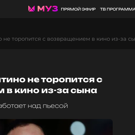
ПРЯМОЙ ЭФИР
ТВ ПРОГРАММ
 не торопится с возвращением в кино из-за с
тино не торопится с
 в кино из-за сына
ботает над пьесой