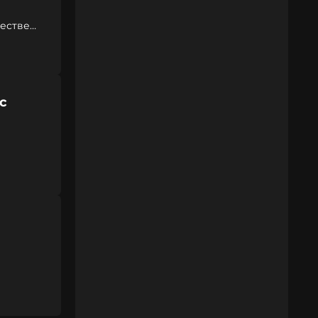
честве
с