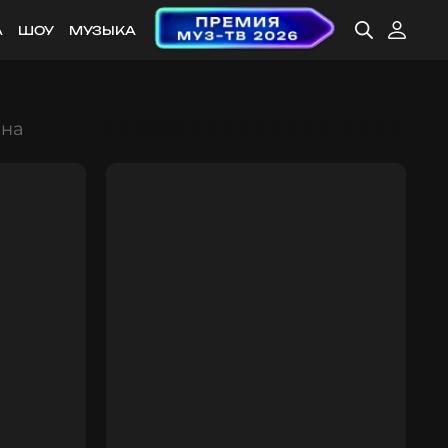
А
ШОУ
МУЗЫКА
ына