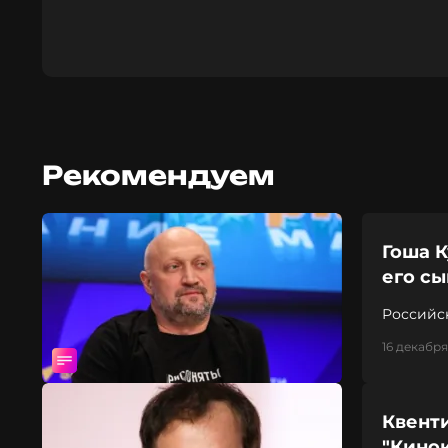
Рекомендуем
Гоша К
его сы
Российс
16 декабря
Квент
"Кино