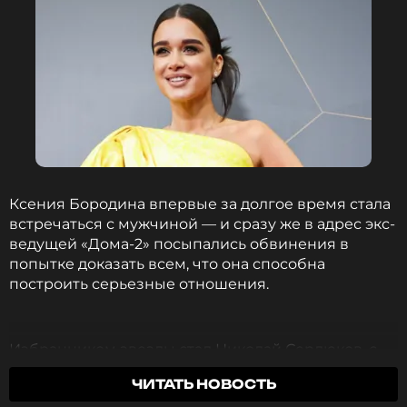
Ксения Бородина впервые за долгое время стала
встречаться с мужчиной — и сразу же в адрес экс-
ведущей «Дома-2» посыпались обвинения в
попытке доказать всем, что она способна
построить серьезные отношения.
Избранником звезды стал Николай Сердюков, с
которым Ксения познакомилась на одном из
ЧИТАТЬ НОВОСТЬ
телепроектов — будущий возлюбленный