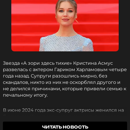
Актриса поблагодарила своего возлюбленного,
который помог ей пережить операцию.
«Гарцевать мне теперь в пикантных
компрессионных чулках. Хотя продюсерам эти
чулки нравятся. Ну, одного такого я точно знаю.
Спасибо тебе, моя устойчивая внутренняя опора!
Если бы не твоя рука, до утра лежащая у кровати,
швы разошлись бы от моих болевых содроганий к
Звезда «А зори здесь тихие» Кристина Асмус
чертовой матери», – призналась Кристина.
развелась с актером Гариком Харламовым четыре
года назад. Супруги разошлись мирно, без
Напомним, артистку подозревают в романе с
скандалов, никто из них не оскорблял другого и
продюсером Ильей Бурцем. Недавно они
не делился причинами, которые привели семью к
впервые вышли вместе в свет.
печальному итогу.
Фото: Владимир Гердо/ТАСС
В июне 2024 года экс-супруг актрисы женился на
Екатерине Ковальчук, которую многие называли
копией Асмус, и теперь сама Кристина пришла к
Кристина Асмус познакомила дочь от
ЧИТАТЬ НОВОСТЬ
Гарика Харламова с новым
тому, что ей пора раскрыть некоторые