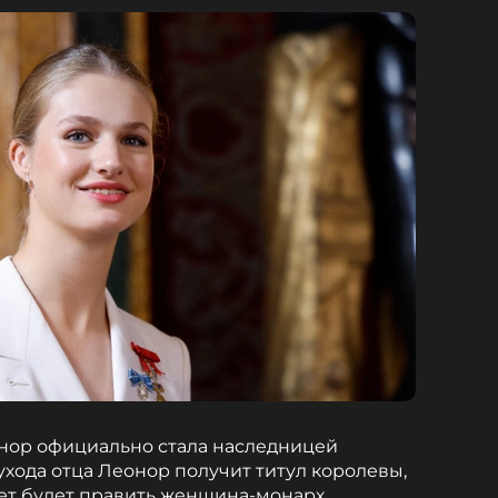
нор официально стала наследницей
ухода отца Леонор получит титул королевы,
лет будет править женщина-монарх.