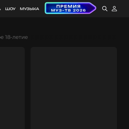
А
ШОУ
МУЗЫКА
е 18-летие