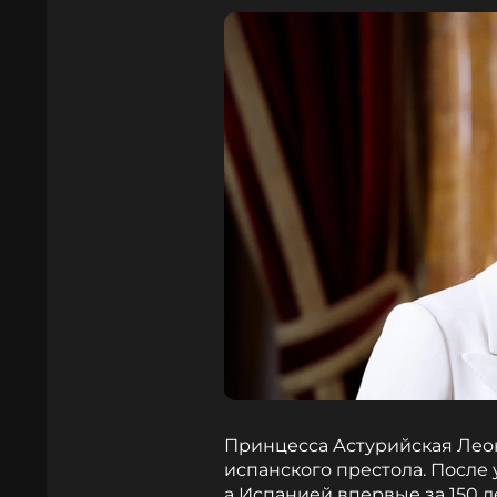
Принцесса Астурийская Лео
испанского престола. После 
а Испанией впервые за 150 