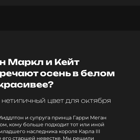
н Маркл и Кейт
речают осень в белом
 красивее?
нетипичный цвет для октября
Миддлтон и супруга принца Гарри Меган
ом, кому больше подходит тот или иной
младшего наследника короля Карла III
 его старшей невестке. Мы решили