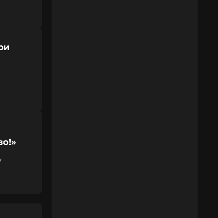
ри
во!»
у