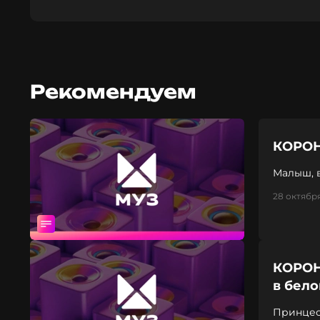
Рекомендуем
КОРОН
Малыш, 
28 октября
КОРОН
в бел
Принцес