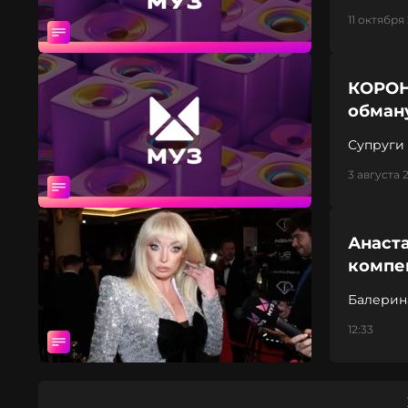
11 октября 
КОРОН
обман
Супруги
3 августа 
Анаста
компен
Балерин
12:33