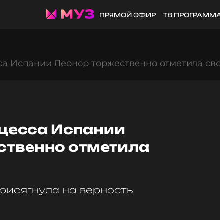
ПРЯМОЙ ЭФИР
ТВ ПРОГРАММ
а Испании Леонор торжественно отметила сво
цесса Испании
ственно отметила
рисягнула на верность