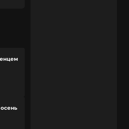
венцем
 осень