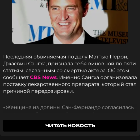
Последняя обвиняемая по делу Мэттью Перри,
Джасвин Сангха, признала себя виновной по пяти
статьям, связанным со смертью актера. Об этом
сообщает
CBS News
. Именно Сангха организовала
поставку лекарственного препарата, который стал
причиной передозировки.
«Женщина из долины Сан-Фернандо согласилась
признать себя виновной по пяти федеральным
уголовным обвинениям, связанным с
ЧИТАТЬ НОВОСТЬ
незаконным оборотом запрещённых веществ, в
том числе в продаже лекарственного препарата,