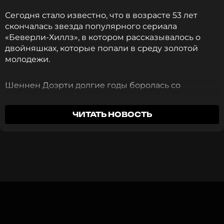
ПОДПИСАТЬСЯ
Сегодня стало известно, что в возрасте 53 лет
скончалась звезда популярного сериала
«Беверли-Хиллз», в котором рассказывалось о
двойняшках, которые попали в среду золотой
молодежи.
ССЫЛКА
Шеннен Доэрти долгие годы боролась со
злокачественной опухолью и недавно заявила,
что после короткой ремиссии местастазы
ЧИТАТЬ НОВОСТЬ
проникли в кости и мозг.
Незадолго до смерти актриса подала в суд на
алименты от четвертого мужа (первый брак не
был официально зарегистрирован). В 2023 году
актриса решила развестись с фотографом Куртом
Исвариенко, но развод оформить не успела, как и
получить повышение алиментов.