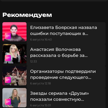
Рекомендуем
Елизавета Боярская назвала
ошибки поступающих в
театральны вузы
6 августа 16:40
Анастасия Волочкова
рассказала о борьбе за
компенсацию в 5 млн рублей:
12:33
«Люди, несправедливо!»
Организаторы подтвердили
проведение следующего
«Интервидения» в Саудовской
6 августа 12:18
Аравии
Звезды сериала «Друзья»
показали совместную
фотографию из отпуска
6 августа 15:01