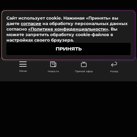
страны могут принять участие, кто способен
ССЫЛКА
представить Россию и чем проект отличается от
«Евровидения».
Сайт использует cookie. Нажимая «Принять» вы
даете
согласие
на обработку персональных данных
согласно
«Политике конфиденциальности»
. Вы
ФОТО: EPA/ТАСС
можете запретить обработку cookie-файлов в
настройках своего браузера.
ПРИНЯТЬ
Читайте нас в Телеграме, чтобы
оставаться в курсе событий
Меню
Новости
Прямой эфир
Назад
ПОДПИСАТЬСЯ
ССЫЛКА
ООО «Муз ТВ Операционная компания» ИНН 7703679460
105066, город Москва,
улица Ольховская, д. 4, корп. 2
info@muz-tv.ru