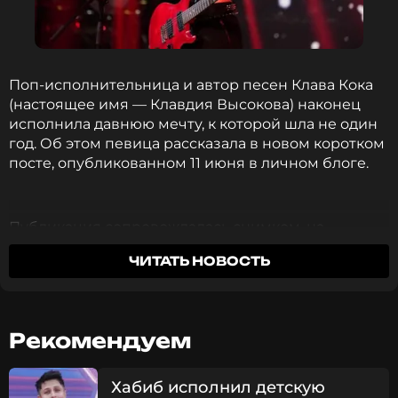
Поп-исполнительница и автор песен Клава Кока
(настоящее имя — Клавдия Высокова) наконец
исполнила давнюю мечту, к которой шла не один
год. Об этом певица рассказала в новом коротком
посте, опубликованном 11 июня в личном блоге.
Публикация сопровождалась снимком, на
котором Клава запечатлена вместе с родителями
ЧИТАТЬ НОВОСТЬ
— Вадимом и Олесей Высоковыми. На артистке —
жакет шоколадного оттенка, брюки на тон светлее
с кружевными вставками, черные лоферы и
сумочка с короткой ручкой. Волосы Клава Кока
Рекомендуем
убрала в низкий пучок, оставив игривую прядь на
левой стороне лица. Ее родители предстали в
гармоничных образах: на отце — иссиня-черный
Хабиб исполнил детскую