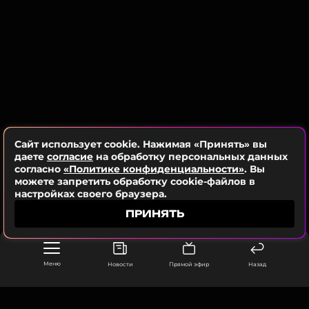
в нашем канале в VK Видео.
Читайте нас в ВКонтакте, чтобы
оставаться в курсе событий
Григорий Лепс
Музыкант, Певец, Продюсер, Автор
Жанры: Рок, Шансон, Другое
ПОДПИСАТЬСЯ
Биография, последние новости
и многое другое >
Сайт использует cookie. Нажимая «Принять» вы
даете
согласие
на обработку персональных данных
ССЫЛКА
согласно
«Политике конфиденциальности»
. Вы
можете запретить обработку cookie-файлов в
настройках своего браузера.
ПРИНЯТЬ
Меню
Новости
Прямой эфир
Назад