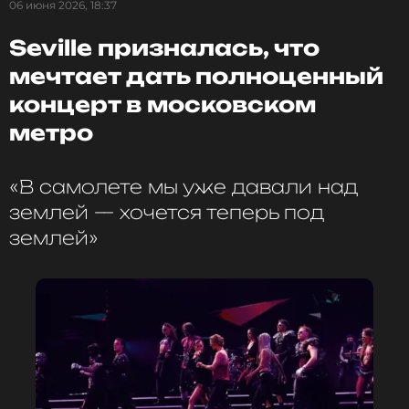
06 июня 2026, 18:37
Seville призналась, что
мечтает дать полноценный
концерт в московском
метро
«В самолете мы уже давали над
ФОТО: личный Telegram-канал Клавы Коки
землей — хочется теперь под
землей»
«Я шла к этому много-много лет. Сегодня
сбылась мечта всей нашей семьи: я купила им
дом!!!!»
—
подписала
семейный портрет Клава
Кока.
Поклонники исполнительницы хитов «Покинула
чат» и «Замуж» принялись оставлять
восторженные комментарии, число которых