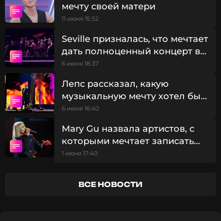
пиджак, белая футболка, джинсы и шоколадные
мечту своей матери
туфли, а на матери — черное платье с
11 июня 15:52
леопардовым принтом, черная сумочка через
плечо и босоножки в тон на высокой танкетке.
Seville призналась, что мечтает
дать полноценный концерт в
московском метро
6 июня 18:37
Лепс рассказал, какую
музыкальную мечту хотел бы
воплотить
6 июня 16:40
Mary Gu назвала артистов, с
которыми мечтает записать
фит
1 июня 17:40
ВСЕ НОВОСТИ