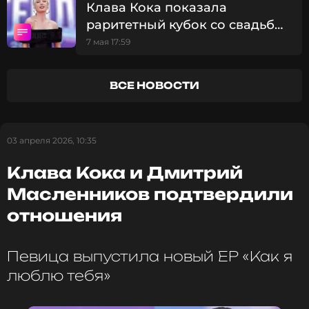
Клава Кока показала
раритетный кубок со свадьбы
принцессы Дианы: «Один из
7 мая 17:59
пятисот!»
ВСЕ НОВОСТИ
03 апреля 2026, 10:35
Клава Кока и Дмитрий
Масленников подтвердили
отношения
Певица выпустила новый EP «Как я
люблю тебя»