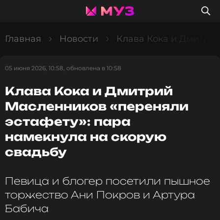
Главная
Новости
Клава Кока и Дмитрий
05 июня 2026, 10:58, обновлена в 10:58
Клава Кока и Дмитрий
Масленников «переняли
эстафету»: пара
намекнула на скорую
свадьбу
Певица и блогер посетили пышное
торжество Ани Покров и Артура
Бабича