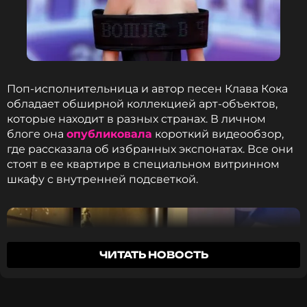
*принадлежит компании Meta, признанной в РФ
экстремистской и запрещенной
ССЫЛКА
Читайте нас в МАКСе, чтобы
оставаться в курсе событий
Поп-исполнительница и автор песен Клава Кока
обладает обширной коллекцией арт-объектов,
ПОДПИСАТЬСЯ
которые находит в разных странах. В личном
Фото: Telegram-канал Клавы Коки
блоге она
опубликовала
короткий видеообзор,
где рассказала об избранных экспонатах. Все они
стоят в ее квартире в специальном витринном
Детали торжества и точная дата свадьбы пока не
шкафу с внутренней подсветкой.
раскрываются. Поклонники уже начали
ССЫЛКА
поздравлять пару в комментариях.
ЧИТАТЬ НОВОСТЬ