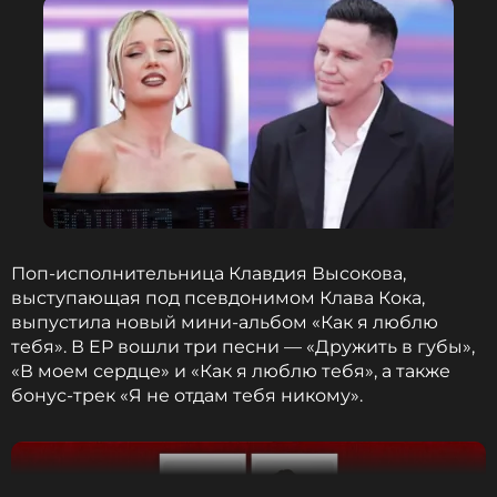
Instagram Клавы Коки (запрещенная в России соцсеть;
принадлежит компании Meta, признанной
экстремистской организацией и запрещенной в РФ)
Поп-исполнительница Клавдия Высокова,
Ее жених, в свою очередь, тоже поделился селфи,
выступающая под псевдонимом Клава Кока,
сделанным вместе с новоиспеченными мужем и
выпустила новый мини-альбом «Как я люблю
женой, при этом поп-звезда нежно обнимала его
тебя». В EP вошли три песни — «Дружить в губы»,
за плечи.
«Будьте счастливы, дорогие. Вы
«В моем сердце» и «Как я люблю тебя», а также
созданы друг для друга! Передали нам
бонус-трек «Я не отдам тебя никому».
эстафету с Клавой»
, — гласит подпись от
Дмитрия Масленникова.