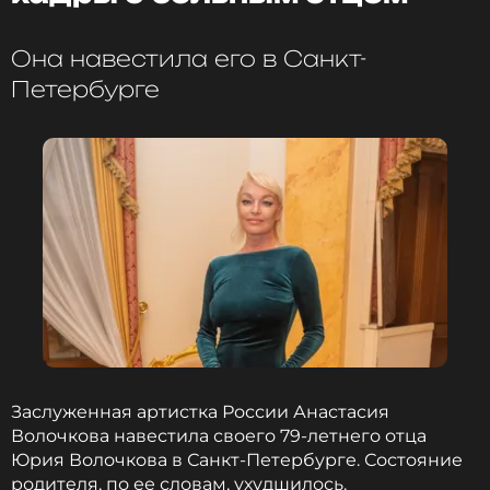
Эми Шумер опубликовала фотографию, на
которой девушки стоят на фоне побережья.
Она навестила его в Санкт-
Петербурге
ФОТО: Instagram* Эми Шумер (запрещенная в России
соцсеть; принадлежит компании Meta, признанной
экстремистской организацией и запрещенной в РФ)
Заслуженная артистка России Анастасия
Волочкова навестила своего 79-летнего отца
Юрия Волочкова в Санкт-Петербурге. Состояние
ФОТО: Sthanlee Mirador/Sipa USA/ТАСС/ Instagram*
родителя, по ее словам, ухудшилось.
Эми Шумер (запрещенная в России соцсеть;