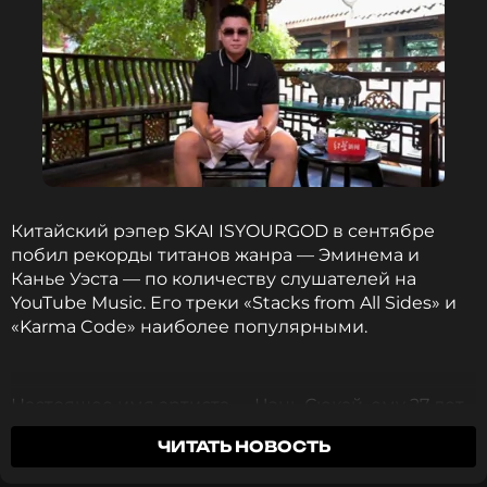
Китайский рэпер SKAI ISYOURGOD в сентябре
побил рекорды титанов жанра — Эминема и
Канье Уэста — по количеству слушателей на
YouTube Music. Его треки «Stacks from All Sides» и
«Karma Code» наиболее популярными.
Настоящее имя артиста — Чэнь Сюкай, ему 27 лет.
Его творчество сочетает мемфисский рэп и
ЧИТАТЬ НОВОСТЬ
кантонскую культуру. Секрет успеха — в
философских текстах. Вместо типичных для рэпа