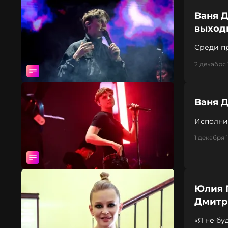
Ваня 
выход
Среди п
2 декабря 
Ваня Д
Исполни
1 декабря 1
Юлия 
Дмитр
«Я не бу