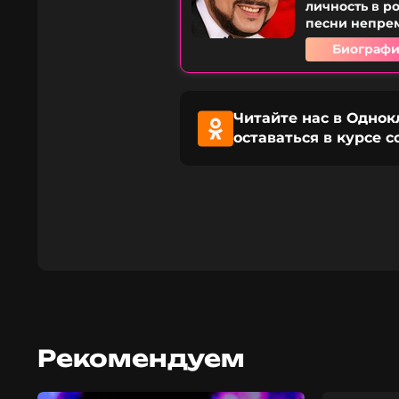
личность в р
песни непрем
Биографи
Читайте нас в Однок
оставаться в курсе 
Рекомендуем