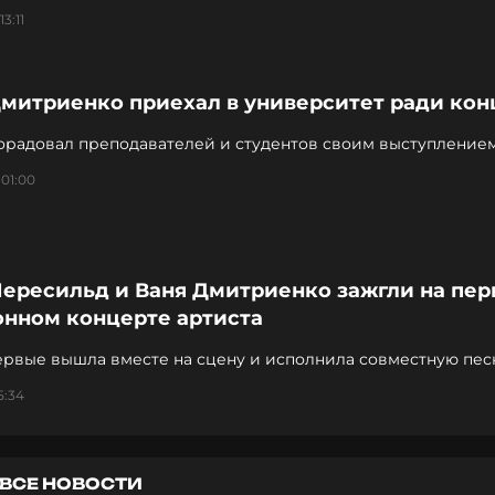
3:11
Дмитриенко приехал в университет ради кон
орадовал преподавателей и студентов своим выступление
01:00
Пересильд и Ваня Дмитриенко зажгли на пе
онном концерте артиста
ервые вышла вместе на сцену и исполнила совместную пе
5:34
ВСЕ НОВОСТИ