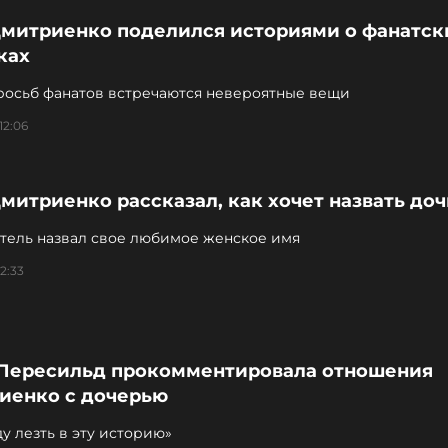
Дмитриенко поделился историями о фанатск
ках
росьб фанатов встречаются невероятные вещи
12:06
митриенко рассказал, как хочет назвать доч
тель назвал свое любимое женское имя
2:33
Пересильд прокомментировала отношения
иенко с дочерью
ду лезть в эту историю»