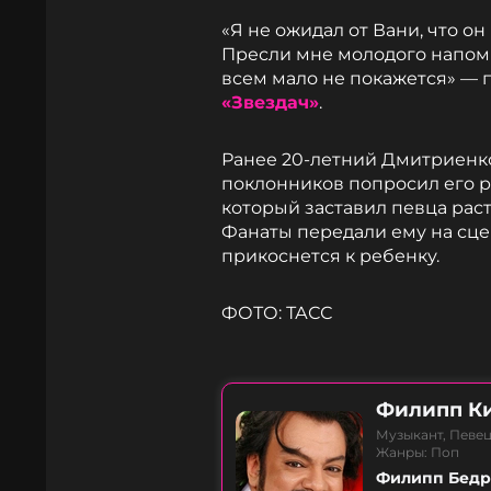
«Я не ожидал от Вани, что он
Пресли мне молодого напомн
всем мало не покажется» — 
«Звездач»
.
Ранее 20-летний Дмитриен
поклонников попросил его р
который заставил певца рас
Фанаты передали ему на сцен
прикоснется к ребенку.
ФОТО: ТАСС
Филипп К
Музыкант, Певец
Жанры: Поп
Филипп Бедро