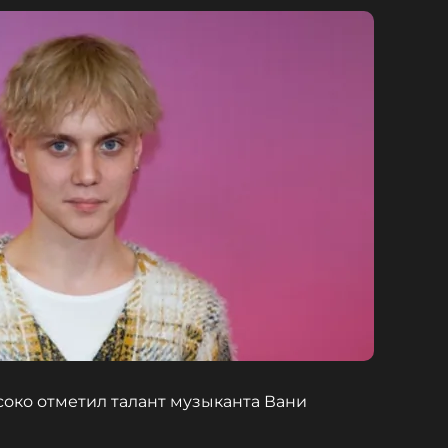
око отметил талант музыканта Вани