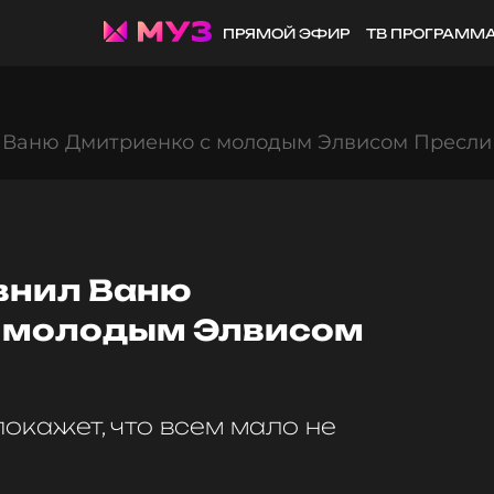
ПРЯМОЙ ЭФИР
ТВ ПРОГРАММ
 Ваню Дмитриенко с молодым Элвисом Пресли
внил Ваню
с молодым Элвисом
покажет, что всем мало не