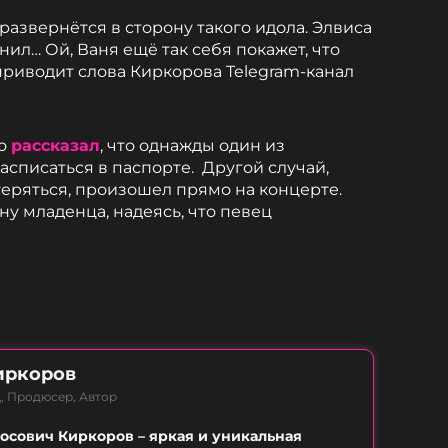
 развернётся в сторону такого идола. Элвиса
ил… Ой, Ваня ещё так себя покажет, что
приводит слова Киркорова Telegram-канал
ко
рассказал
, что однажды один из
асписаться в паспорте. Другой случай,
теряться, произошел прямо на концерте.
у младенца, надеясь, что певец
иркоров
, Продюсер, Автор
сович Киркоров – яркая и уникальная