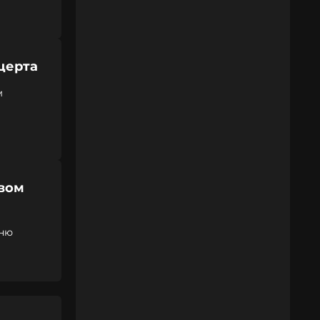
церта
м
рвом
сню