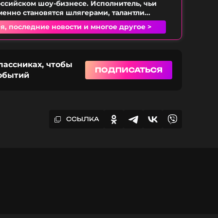
оссийском шоу-бизнесе. Исполнитель, чьи
енно становятся шлягерами, талантли...
я, последние новости и многое другое >
лассниках, чтобы
ПОДПИСАТЬСЯ
событий
ССЫЛКА