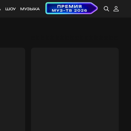
А
ШОУ
МУЗЫКА