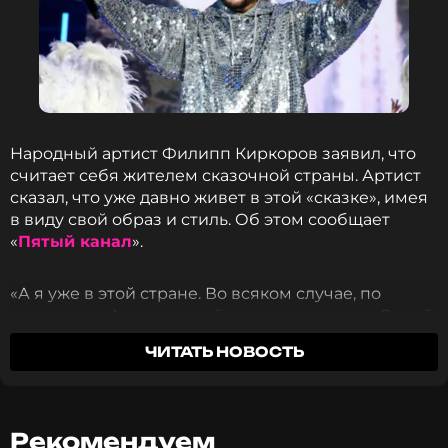
Народный артист Филипп Киркоров заявил, что
считает себя жителем сказочной страны. Артист
сказал, что уже давно живет в этой «сказке», имея
в виду свой образ и стиль. Об этом сообщает
«
Пятый канал
».
«А я уже в этой стране. Во всяком случае, по
дресс-коду. А живу в этой сказке уже давно. В этой
сказке и «Волшебник изумрудного города». Это
ЧИТАТЬ НОВОСТЬ
все про меня», – поделился певец.
Изначально Киркоров назвал себя Великим
Гудвином из «Волшебника Изумрудного города».
Рекомендуем