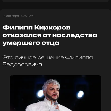
ФОТО: ТАСС
14 октября 2025, 12:31
Читайте нас в ВКонтакте, чтобы
Филипп Киркоров
оставаться в курсе событий
отказался от наследства
умершего отца
ПОДПИСАТЬСЯ
Это личное решение Филиппа
Бедросовича
ССЫЛКА