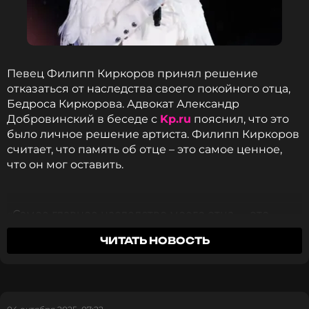
Певец Филипп Киркоров принял решение
отказаться от наследства своего покойного отца,
Бедроса Киркорова. Адвокат Александр
Добровинский в беседе с
Kp.ru
пояснил, что это
было личное решение артиста. Филипп Киркоров
считает, что память об отце – это самое ценное,
что он мог оставить.
«Самое главное наследство моего отца — это
память о самом светлом и самом благородном
ЧИТАТЬ НОВОСТЬ
человеке, которого я знал в своей жизни. И
большего после себя папа оставить не мог», –
сказал Киркоров на поминках отца, вызвав слезы
у присутствующих.