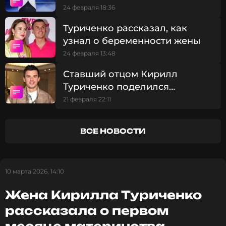
«Иванушки International»
24 февраля 18:36
Туриченко рассказал, как
Читайте нас в ВКонтакте, чтобы
оставаться в курсе событий
узнал о беременности жены
24 февраля 13:48
ПОДПИСАТЬСЯ
Ставший отцом Кирилл
Туриченко поделился
забавной историей о выписке
21 февраля 22:11
из роддома
ССЫЛКА
ВСЕ НОВОСТИ
10 марта 2026, 14:10
Жена Кирилла Туриченко
рассказала о первом