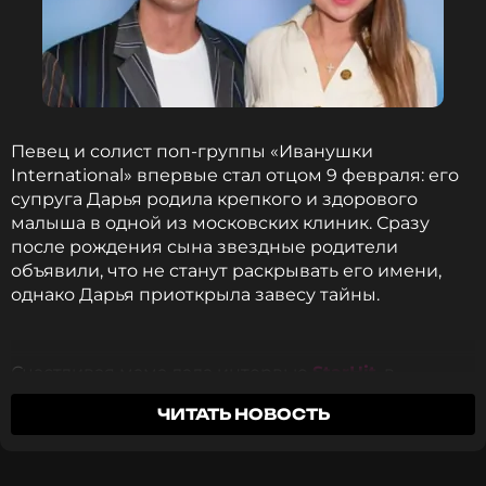
Сам Кирилл Туриченко, впервые ставший отцом,
также поделился восторгом в соцсетях,
опубликовав фото с выписки.
Певец и солист поп-группы «Иванушки
Леону месяц! Как будто бы только вчера мы
International» впервые стал отцом 9 февраля: его
забирали тебя из роддома! Будь счастлив,
супруга Дарья родила крепкого и здорового
сынок! Мы тебя очень любим!
малыша в одной из московских клиник. Сразу
после рождения сына звездные родители
Кирилл Туриченко
объявили, что не станут раскрывать его имени,
однако Дарья приоткрыла завесу тайны.
Счастливая мама дала интервью
StarHit
, в
котором поведала о подробностях разговора об
Для Кирилла Леон стал первенцем, тогда как
ЧИТАТЬ НОВОСТЬ
имени мальчика. По ее словам, впервые она и ее
Дарья уже воспитывает сына Платона от
муж задумались об этом во время «красивого
предыдущих отношений. Имя Леон понравилось
путешествия», и им обоим понравилось имя,
паре тем, что оно созвучно имени старшего