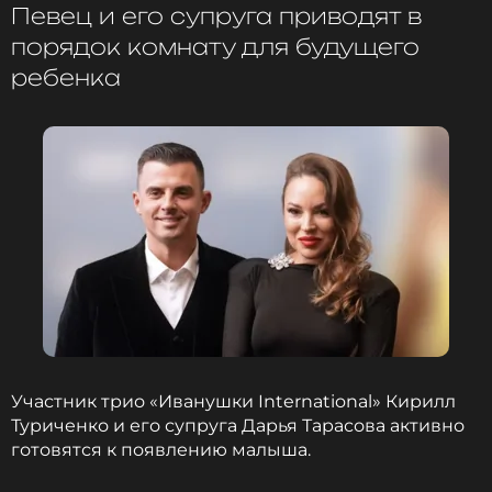
Певец и его супруга приводят в
дыма, означающие, что
у пары будет мальчик
.
порядок комнату для будущего
ребенка
Кирилл Туриченко раскрыл
необычную аллергию беременной
жены
7 месяцев назад
Новость по теме >
Артист ранее рассказывал, что активно готовится
к появлению малыша и лично
ремонтирует
детскую комнату
.
Участник трио «Иванушки International» Кирилл
Туриченко и его супруга Дарья Тарасова активно
готовятся к появлению малыша.