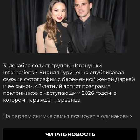
31 декабря солист группы «Иванушки
International» Кирилл Туриченко опубликовал
свежие фотографии с беременной женой Дарьей
и ее сыном. 42-летний артист поздравил
поклонников с наступающим 2026 годом, в
котором пара ждет первенца.
На первом снимке семья позирует в одинаковых
красно-черных клетчатых пижамах на фоне
нарядной новогодней елки. Кирилл обнимает
ЧИТАТЬ НОВОСТЬ
пасынка Платона, а его беременная супруга