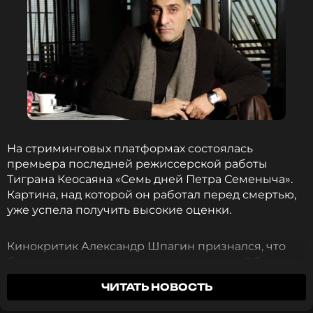
На стриминговых платформах состоялась
премьера последней режиссерской работы
Тиграна Кеосаяна «Семь дней Петра Семеныча».
Картина, над которой он работал перед смертью,
уже успела получить высокие оценки.
Кинокритик Александр Шпагин признался, что
был впечатлен продуманностью ленты. Об этом
стало известно
«Страстям»
.
«Я в восторге просто,
ЧИТАТЬ НОВОСТЬ
мне очень понравилось. Мне вообще он всегда
нравился как режиссер…Тигран снимал живые