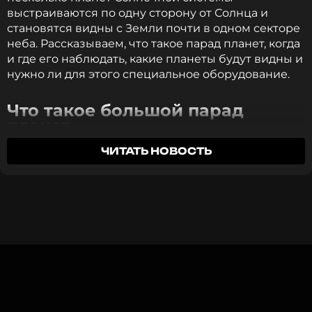
собственной борьбе с тяжелой болезнью.
выстраиваются по одну сторону от Солнца и
Журналистка сообщила, что у нее
становятся видны с Земли почти в одном секторе
диагностировали рак.
неба. Рассказываем, что такое парад планет, когда
и где его наблюдать, какие планеты будут видны и
нужно ли для этого специальное оборудование.
ФОТО: ТАСС
Что такое большой парад
планет
Смотрите нас в Likee, чтобы
оставаться в курсе событий
ЧИТАТЬ НОВОСТЬ
Парад планет — это астрономическое явление,
при котором несколько планет Солнечной
ПОДПИСАТЬСЯ
системы оказываются по одну сторону от Солнца
и выстраиваются в видимый ряд при наблюдении
с Земли. В научной среде это событие называют
«выравниванием планет», однако термин «парад
ССЫЛКА
планет» активно используется даже крупными
космическими агентствами.
Важно понимать, что планеты не образуют