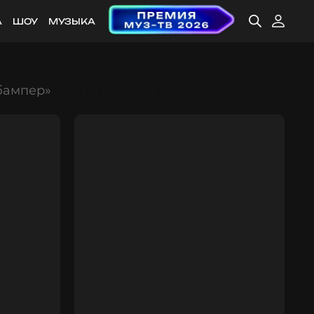
А
ШОУ
МУЗЫКА
бампер»