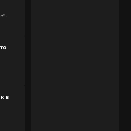
о" -
что
к в