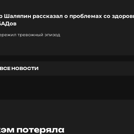
р Шаляпин рассказал о проблемах со здоро
БАДов
ережил тревожный эпизод
ВСЕ НОВОСТИ
хэм потеряла