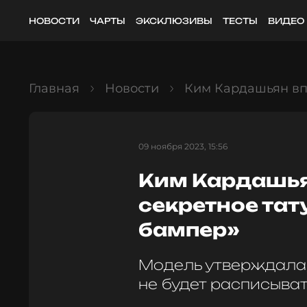
НОВОСТИ
ЧАРТЫ
ЭКСКЛЮЗИВЫ
ТЕСТЫ
ВИДЕО
Главная
Новости
Ким Кардашьян впе
09 ноября 2023, 15:56
Ким Кардашья
секретное тат
бампер»
Модель утверждала, 
не будет расписыва