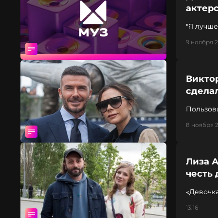
актер
"Я лучше
заявил мэ
9 ноября 2
Виктор
сдела
Пользов
8 ноября 2
Лиза А
честь 
«Девочка
13:16