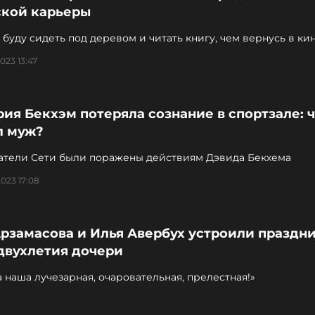
ской карьеры
 буду сидеть под деревом и читать книгу, чем вернусь в кин
тр. Жаль...
023 13:47
ия Бекхэм потеряла сознание в спортзале: 
л муж?
атели Сети были поражены действиям Дэвида Бекхема
023 17:08
рзамасова и Илья Авербух устроили праздни
двухлетия дочери
 наша лучезарная, очаровательная, прелестная!»