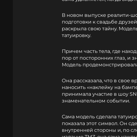
В новом выпуске реалити-шо
подготовки к свадьбе друзей
раскрыла свою тайну. Модель
татуировку.
Причем часть тела, где нахо
пор от посторонних глаз, и 
Модель продемонстрировала
Она рассказала, что в свое 
наносить «наклейку на бампер
принимала участие в шоу SNL,
знаменательном событии.
Сама модель сделала татуиро
показала этот символ. Он сд
внутренней стороны и, по с
издание TMZ, она сама каждый