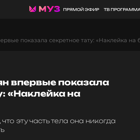
ПРЯМОЙ ЭФИР
ТВ ПРОГРАММ
рвые показала секретное тату: «Наклейка на 
н впервые показала
у: «Наклейка на
что эту часть тела она никогда
ть