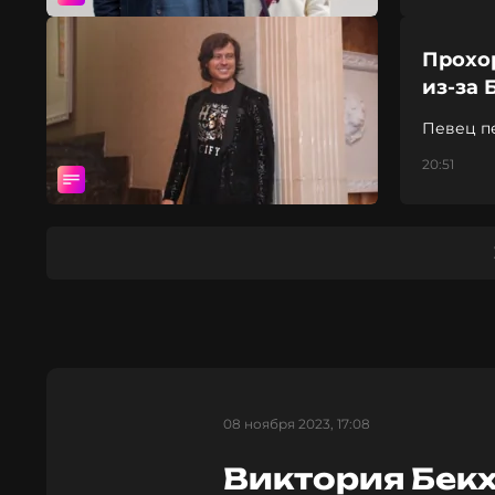
Прохо
из-за 
Певец п
20:51
08 ноября 2023, 17:08
Виктория Бек