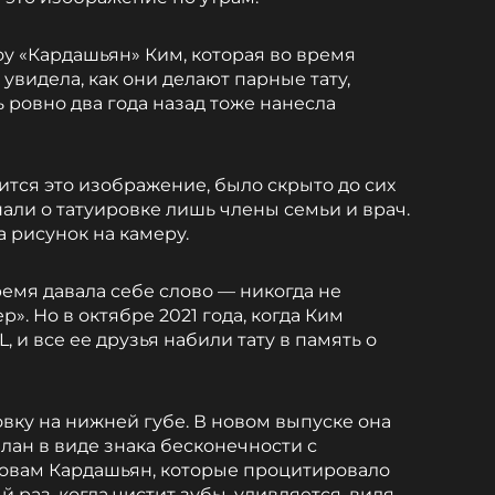
у «Кардашьян» Ким, которая во время
 увидела, как они делают парные тату,
 ровно два года назад тоже нанесла
дится это изображение, было скрыто до сих
знали о татуировке лишь члены семьи и врач.
 рисунок на камеру.
время давала себе слово — никогда не
». Но в октябре 2021 года, когда Ким
 и все ее друзья набили тату в память о
вку на нижней губе. В новом выпуске она
елан в виде знака бесконечности с
ловам Кардашьян, которые процитировало
 раз, когда чистит зубы, удивляется, видя