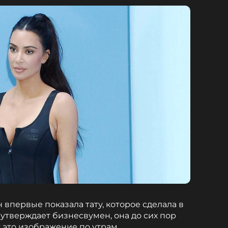
впервые показала тату, которое сделала в
утверждает бизнесвумен, она до сих пор
т это изображение по утрам.