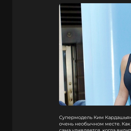
Супермодель Ким Кардашьян 
очень необычном месте. Как 
сама удивляется, когда види