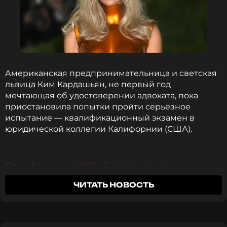
Американская предпринимательница и светская
львица Ким Кардашьян, не первый год
мечтающая об удостоверении адвоката, пока
приостановила попытки пройти серьезное
испытание — квалификационный экзамен в
юридической коллегии Калифорнии (США).
По информации
TMZ
, 45-летняя звездная
претендентка на статус адвоката не явилась на
ЧИТАТЬ НОВОСТЬ
экзамен в феврале этого года и не намерена
сдавать его в июле. Причиной стал
провал
на
аттестации в ноябре прошлого года. Тогда она
написала в личном блоге:
«Я пока не юристка,