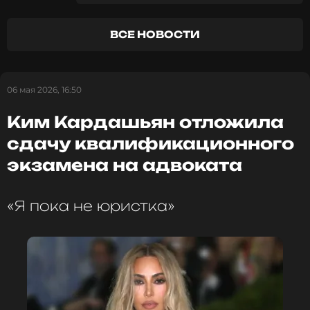
карнавале на Барбадосе
ФОТО: ТАСС
ВСЕ НОВОСТИ
Читайте нас в Одноклассниках,
чтобы оставаться в курсе событий
06 мая 2026, 16:50
ПОДПИСАТЬСЯ
Ким Кардашьян отложила
сдачу квалификационного
экзамена на адвоката
ССЫЛКА
«Я пока не юристка»