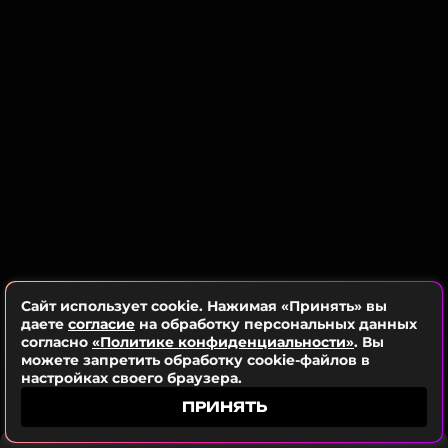
Обложка выдержана в минималистичной, но
ССЫЛКА
выразительной эстетике: на черном фоне белыми
буквами, стилизованными под молнии, крупно
выведено название N0RTH4EVR. Никаких других
подробностей, включая возможных гостевых
участников, Норт пока не раскрывает.
Сайт использует cookie. Нажимая «Принять» вы
даете
согласие
на обработку персональных данных
согласно
«Политике конфиденциальности»
. Вы
можете запретить обработку cookie-файлов в
настройках своего браузера.
ПРИНЯТЬ