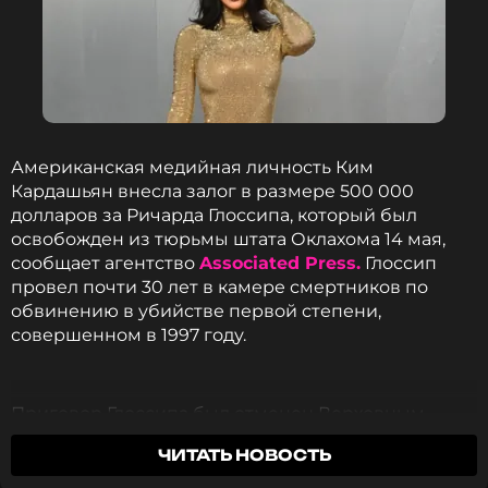
Американская медийная личность Ким
Кардашьян внесла залог в размере 500 000
долларов за Ричарда Глоссипа, который был
освобожден из тюрьмы штата Оклахома 14 мая,
сообщает агентство
Associated Press.
Глоссип
провел почти 30 лет в камере смертников по
обвинению в убийстве первой степени,
совершенном в 1997 году.
Приговор Глоссипа был отменен Верховным
судом США в феврале 2025 года. Суд установил,
ЧИТАТЬ НОВОСТЬ
что прокуроры на первоначальном судебном
процессе в 1998 году допустили нарушения,