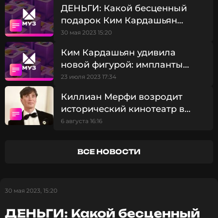
Хайек
ДЕНЬГИ: Какой бесценный
оставаться в курсе событий
подарок Ким Кардашьян
ПОДПИСАТЬСЯ
дарит детям на дни
30 мая 2023 15:20
рождения?
Ким Кардашьян удивила
новой фигурой: импланты
выходят из моды
23 июля 2023 17:34
ССЫЛКА
Киллиан Мерфи возродит
исторический кинотеатр в
Ирландии, закрывшийся
6 августа 16:16
после пандемии
ВСЕ НОВОСТИ
30 мая 2023, 15:20
ДЕНЬГИ: Какой бесценный