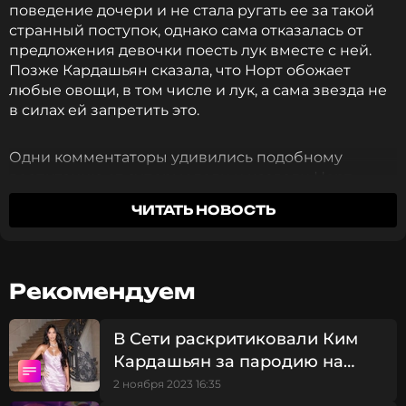
поведение дочери и не стала ругать ее за такой
странный поступок, однако сама отказалась от
предложения девочки поесть лук вместе с ней.
Позже Кардашьян сказала, что Норт обожает
любые овощи, в том числе и лук, а сама звезда не
в силах ей запретить это.
Одни комментаторы удивились подобному
воспитанию от супермодели и назвали Норт
«очень необычным ребенком», а другие отметили,
ЧИТАТЬ НОВОСТЬ
что в любви к овощам нет ничего страшного, но
ожидали, что Ким хотя бы поможет дочери
очистить луковицу.
Рекомендуем
ФОТО: AP/TASS
В Сети раскритиковали Ким
Кардашьян за пародию на
культовый образ Сальмы
2 ноября 2023 16:35
Смотрите нас в Likee, чтобы