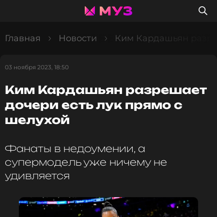
Главная
Новости
Ким Кардашьян разре
03 ноября 2023, 18:50
Ким Кардашьян разрешает
дочери есть лук прямо с
шелухой
Фанаты в недоумении, а
супермодель уже ничему не
удивляется