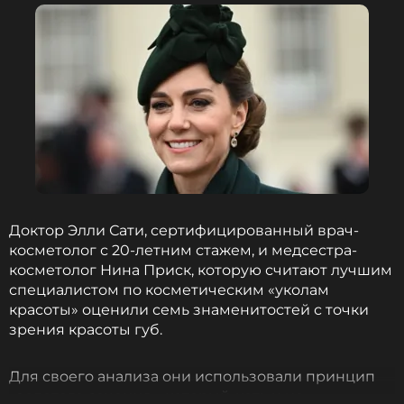
Биография, последние новости
и многое другое >
В прошлом году Уильям также не пришел на
ежегодную службу, и повод для этого был очень
серьезным: у Кейт, которая сейчас находится в
стадии ремиссии, диагностировали рак.
Принц Уильям не первый наследник, который не
посещает регулярно пасхальные церковные
Доктор Элли Сати, сертифицированный врач-
службы. Во время правления королевы
косметолог с 20-летним стажем, и медсестра-
Елизаветы II Чарльз , который тогда был принцем
косметолог Нина Приск, которую считают лучшим
Уэльским, предпочитал проводить праздники в
специалистом по косметическим «уколам
Биркхолле в Шотландии.
красоты» оценили семь знаменитостей с точки
зрения красоты губ.
Фото: Zuma\TASS
Для своего анализа они использовали принцип
«золотого сечения», который, хоть и не