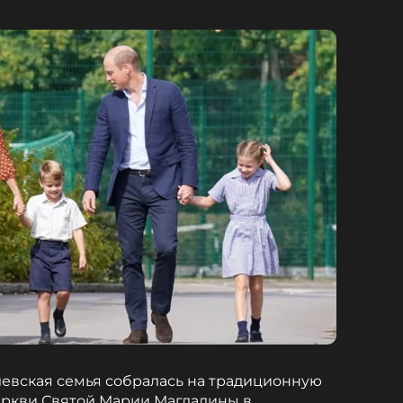
левская семья собралась на традиционную
еркви Святой Марии Магдалины в