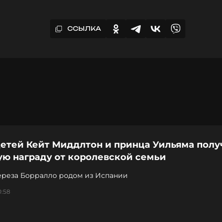
ССЫЛКА
детей Кейт Миддлтон и принца Уильяма полу
ую награду от королевской семьи
ереза Борралло родом из Испании
0:58