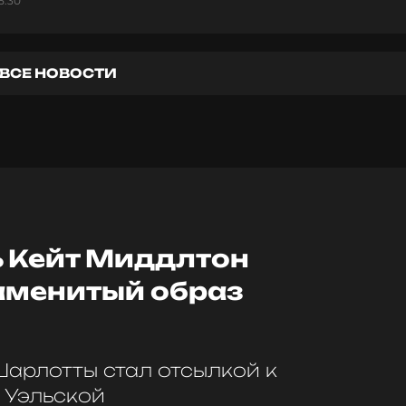
5:30
ВСЕ НОВОСТИ
ь Кейт Миддлтон
аменитый образ
арлотты стал отсылкой к
 Уэльской