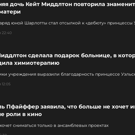
тняя дочь Кейт Миддлтон повторила знамени
 матери
аряд юной Шарлотты стал отсылкой к «дебюту» принцессы 
 22:40
Миддлтон сделала подарок больнице, в кото
дила химиотерапию
ики учреждения выразили благодарность принцессе Уэльс
 12:05
ь Пфайффер заявила, что больше не хочет и
е роли в кино
хочет сниматься только в ансамблевых проектах