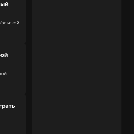
тый
Уэльской
рой
кой
грать