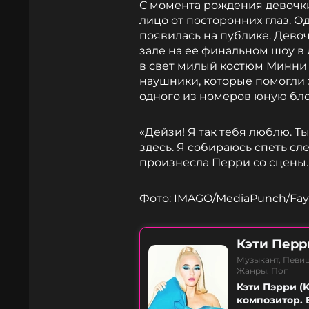
С момента рождения девочк
лицо от посторонних глаз. О
появилась на публике. Дево
зале на ее финальном шоу в 
в свет милый костюм Минни 
наушники, которые помогли з
одного из номеров юную бл
«Дейзи! Я так тебя люблю. Ты
здесь. Я собираюсь спеть сл
произнесла Перри со сцены.
Фото: IMAGO/MediaPunch/Fay
Кэти Перр
Музыкант, Певи
Жанры: Поп
Кэти Пэрри (
композитор. 