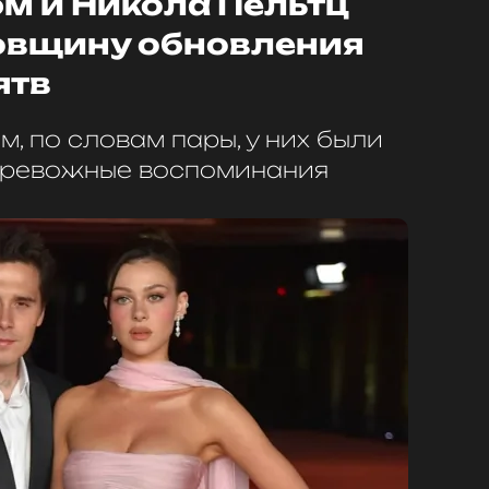
м и Никола Пельтц
овщину обновления
ятв
, по словам пары, у них были
 тревожные воспоминания