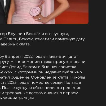
ер Бруклин Бекхэм и его супруга,
а Пельтц-Бекхэм, отметили памятную дату,
адебных клятв.
у 9 апреля 2022 года в Палм-Бич (штат
ругу. На церемонии также присутствовали
лист Дэвид Бекхэм и бывшая солистка
 Бекхэм, с которыми он недавно публично
ратил общение. Обновление клятв Николы
уста 2025 года в поместье семьи Пельтц в
). Позже супруги объяснили это решение
 и тревожные воспоминания о первом
скренние эмоции.