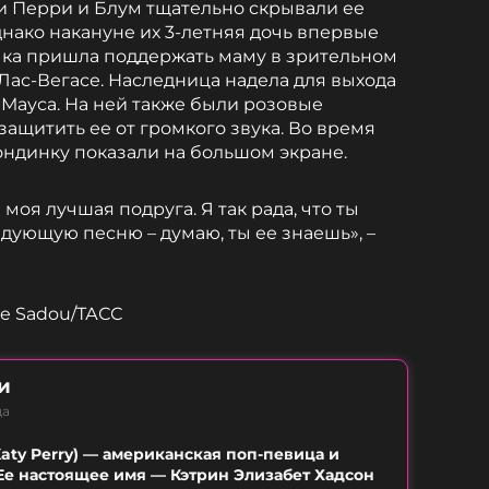
и Перри и Блум тщательно скрывали ее
днако накануне их 3-летняя дочь впервые
чка пришла поддержать маму в зрительном
Лас-Вегасе. Наследница надела для выхода
Мауса. На ней также были розовые
ащитить ее от громкого звука. Во время
ондинку показали на большом экране.
 моя лучшая подруга. Я так рада, что ты
едующую песню – думаю, ты ее знаешь», –
e Sadou/ТАСС
и
ца
Katy Perry) — американская поп-певица и
Ее настоящее имя — Кэтрин Элизабет Хадсон