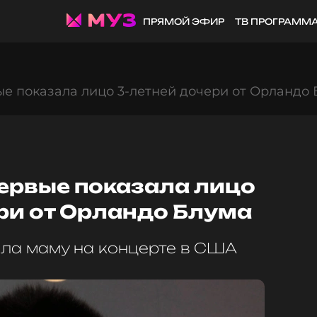
ПРЯМОЙ ЭФИР
ТВ ПРОГРАММ
е показала лицо 3-летней дочери от Орландо
первые показала лицо
ри от Орландо Блума
а маму на концерте в США