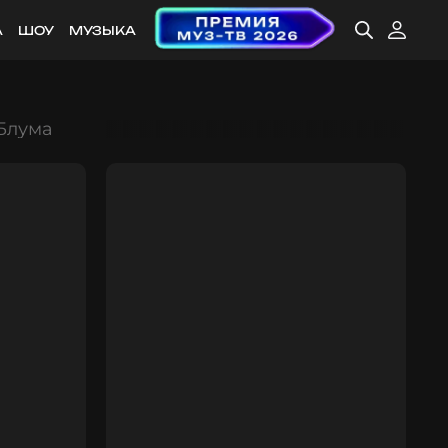
А
ШОУ
МУЗЫКА
 Блума