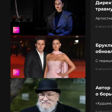
Дирек
травм
Артистк
6 августа 
Брукл
обнов
С первым
тревожн
6 августа 1
Автор 
о борь
«Худшее
6 августа 1