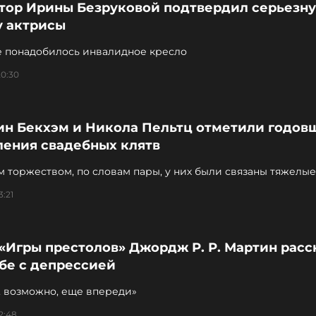
тор Ирины Безруковой подтвердил серьезн
у актрисы
е понадобилось инвалидное кресло
20:30
ин Бекхэм и Никола Пельтц отметили годов
ления свадебных клятв
 торжеством, по словам пары, у них были связаны тяжелые
ые воспоминания
3:21
«Игры престолов» Джордж Р. Р. Мартин расс
бе с депрессией
, возможно, еще впереди»
2:48