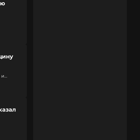
ую
щину
 и
казал