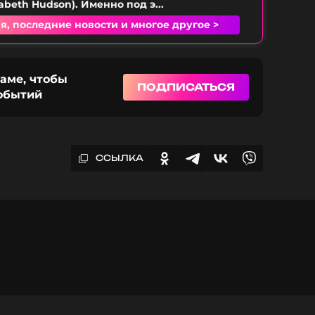
zabeth Hudson). Именно под э...
я, последние новости и многое другое >
раме, чтобы
ПОДПИСАТЬСЯ
событий
ССЫЛКА