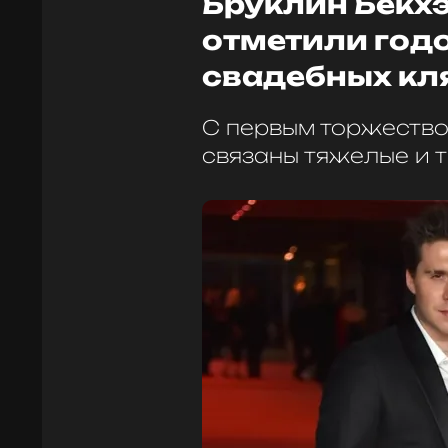
Бруклин Бекхэ
отметили год
свадебных кл
С первым торжеством
связаны тяжелые и