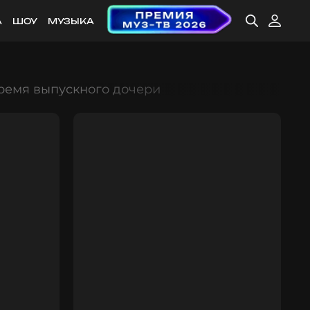
А
ШОУ
МУЗЫКА
ремя выпускного дочери