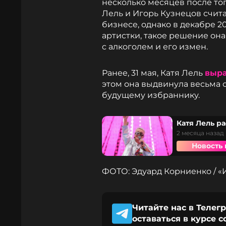
несколько месяцев после тог
Лель и Игорь Кузнецов счита
бизнесе, однако в декабре 2
артистки, такое решение он
с алкоголем и его измен.
Ранее, 31 мая, Катя Лель
выр
этом она выдвинула весьма
будущему избраннику.
Катя Лель ра
2 месяца назад
Новость 
ФОТО: Эдуард Корниенко / «
Читайте нас в Телег
оставаться в курсе 