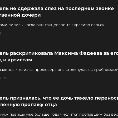
ель не сдержала слез на последнем звонке
твенной дочери
ами лились, когда они танцевали так красиво вальс»
0
Лель раскритиковала Максима Фадеева за ег
д к артистам
аявила, что из-за продюсера она столкнулась с проблемами
ем
21:25
ель призналась, что ее дочь тяжело перенос
твенную пропажу отца
муж певицы уже больше года числится пропавшим без вес