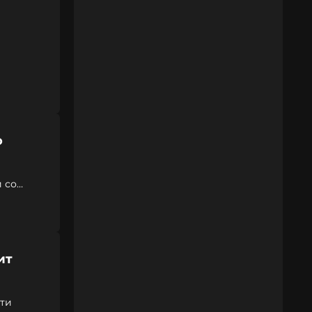
о
 со
ит
ти