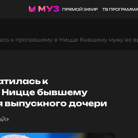
ПРЯМОЙ ЭФИР
ТВ ПРОГРАММ
лась к пропавшему в Ницце бывшему мужу во в
атилась к
 Ницце бывшему
я выпускного дочери
ой»