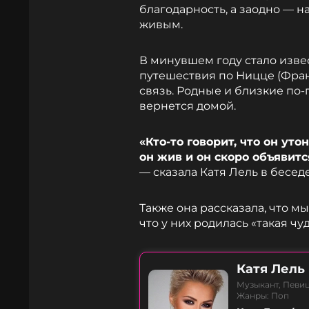
благодарность, а заодно — на
живым.
В минувшем году стало изве
путешествия по Ницце (Франц
связь. Родные и близкие по-
вернется домой.
«Кто-то говорит, что он утон
он жив и он скоро объявит
— сказала Катя Лель в бесед
Также она рассказала, что м
что у них родилась «такая ч
Катя Лель
Музыкант, Певи
Жанры: Поп