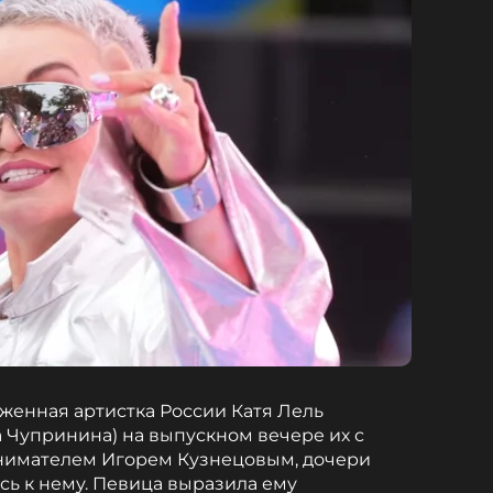
женная артистка России Катя Лель
 Чупринина) на выпускном вечере их с
нимателем Игорем Кузнецовым, дочери
ь к нему. Певица выразила ему