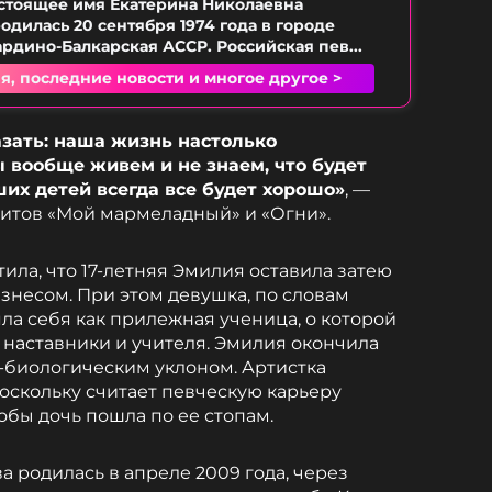
астоящее имя Екатерина Николаевна
одилась 20 сентября 1974 года в городе
ардино-Балкарская АССР. Российская пев...
я, последние новости и многое другое >
азать: наша жизнь настолько
 вообще живем и не знаем, что будет
ших детей всегда все будет хорошо»
, —
итов «Мой мармеладный» и «Огни».
тила, что 17-летняя Эмилия оставила затею
знесом. При этом девушка, по словам
ла себя как прилежная ученица, о которой
 наставники и учителя. Эмилия окончила
-биологическим уклоном. Артистка
поскольку считает певческую карьеру
тобы дочь пошла по ее стопам.
 родилась в апреле 2009 года, через