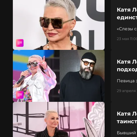
Катя Л
единс
«Слезы с
23 мая 11:0
Катя 
подхо
Певица з
здоровь
29 апреля 
Катя Л
таинс
Бывший 