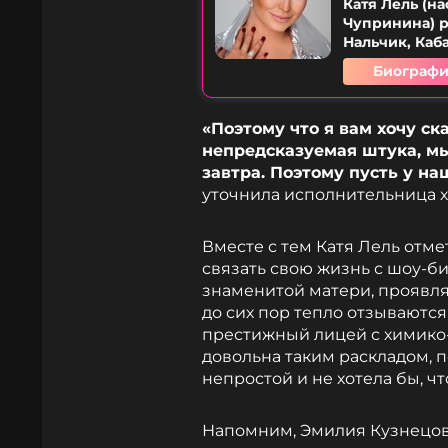
Катя Лель (н
Чупринина) р
Нальчик, Каб
Биографи
«Поэтому что я вам хочу ск
непредсказуемая штука, мы
завтра. Поэтому пусть у на
уточнила исполнительница х
Вместе с тем Катя Лель отме
связать свою жизнь с шоу-би
знаменитой матери, проявля
до сих пор тепло отзываются
престижный лицей с химико
довольна таким раскладом, 
непростой и не хотела бы, ч
Напомним, Эмилия Кузнецова