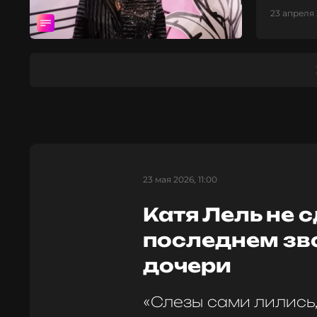
23 апреля 
23 мая 2026, 11:00
Катя Лель не 
последнем зв
дочери
«Слезы сами лились,