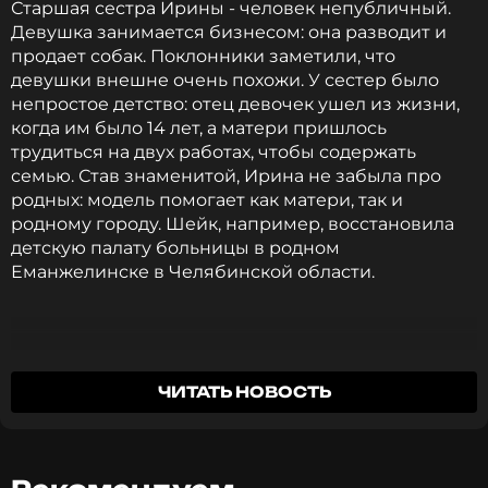
Старшая сестра Ирины - человек непубличный.
Девушка занимается бизнесом: она разводит и
продает собак. Поклонники заметили, что
девушки внешне очень похожи. У сестер было
непростое детство: отец девочек ушел из жизни,
когда им было 14 лет, а матери пришлось
трудиться на двух работах, чтобы содержать
семью. Став знаменитой, Ирина не забыла про
родных: модель помогает как матери, так и
родному городу. Шейк, например, восстановила
детскую палату больницы в родном
Еманжелинске в Челябинской области.
Татьяна празднует день рождения на морском
пляже. Девушка в личном блоге призналась, что
ЧИТАТЬ НОВОСТЬ
счастлива, хоть и не считает себя идеалом
красоты. Татьяна воспитывает троих детей:
дочерей Ирину и Эмили, и сына Максима. Ирина
Шейк впервые стала мамой в 2019 году. Звезда и