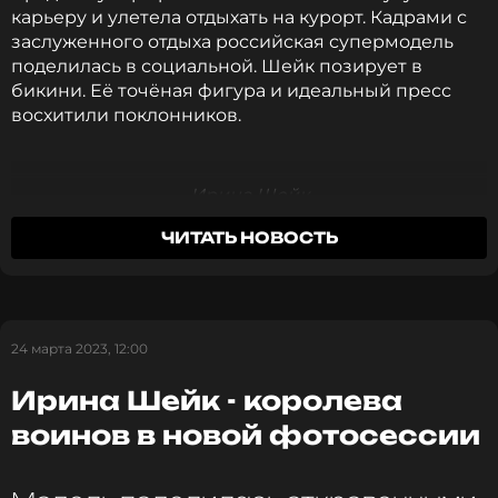
карьеру и улетела отдыхать на курорт. Кадрами с
заслуженного отдыха российская супермодель
поделилась в социальной. Шейк позирует в
бикини. Её точёная фигура и идеальный пресс
восхитили поклонников.
Ирина Шейк
ЧИТАТЬ НОВОСТЬ
«Бесподобная!», «На это можно смотреть вечно»,
«Самая горячая девушка на планете»,
«Невероятный прессы и бесконечно длинные
ноги», - отреагировали подписчики в
комментариях к публикации звезды.
24 марта 2023, 12:00
Ирина Шейк - королева
Фото: соцсети Ирины Шейк
воинов в новой фотосессии
Читайте нас в ВКонтакте, чтобы