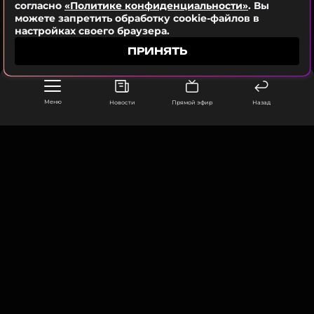
ПОДПИСАТЬСЯ
согласно
«Политике конфиденциальности»
. Вы
можете запретить обработку cookie-файлов в
настройках своего браузера.
ПРИНЯТЬ
ССЫЛКА
Меню
Новости
Прямой эфир
Назад
ООО «Муз ТВ Операционная компания» ИНН 7703679460
105066, город Москва,
улица Ольховская, д. 4, корп. 2
info@muz-tv.ru
+ 7(495) 213-18-68
КОНТАКТЫ