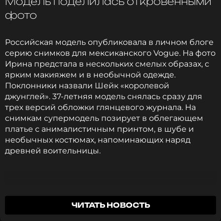
Модель поделилась откровенными
оставаться в курсе событий
фото
ПОДПИСАТЬСЯ
Российская модель опубликовала в личном блоге
серию снимков для мексиканского Vogue. На фото
Ирина предстала в нескольких смелых образах, с
ярким макияжем и в необычной одежде.
ССЫЛКА
Поклонники назвали Шейк «королевой
джунглей». 37-летняя модель снялась сразу для
трех версий обложки глянцевого журнала. На
снимкам супермодель позирует в облегающем
платье с анималистичным принтом, в шубе и
необычных костюмах, напоминающих наряд
древней воительницы.
ЧИТАТЬ НОВОСТЬ
Поклонники остались в восторге от дерзкой