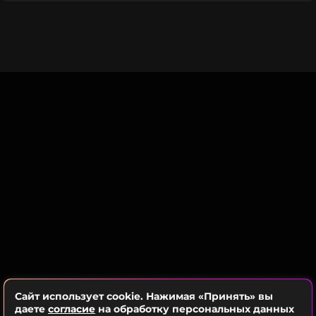
фотосессии и оставили множество комплиментов
в адрес Ирины в комментариях под публикацией:
«Настоящая красота!», «Яркие, кричащие, громкие
образы, мне нравится!», «Невероятное
преображение!».
Ранее мы рассказывали о скандале, в центре
которого оказалась Ирина Шейк, появившаяся на
одном из модных показов
в костюме с львиной
головой.
Фото: социальные сети Ирины Шейк
Читайте нас в Одноклассниках,
чтобы оставаться в курсе событий
Сайт использует cookie. Нажимая «Принять» вы
даете
согласие
на обработку персональных данных