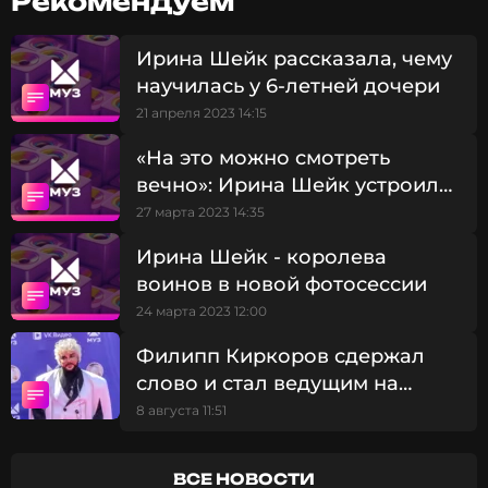
Рекомендуем
ее бывший возлюбленный голливудский актер
Брэдли Купер воспитывают дочь Лею.
Ирина Шейк рассказала, чему
научилась у 6-летней дочери
Фото: социальные сети Ирины Шейк, Татьяны
21 апреля 2023 14:15
Петенковой
«На это можно смотреть
вечно»: Ирина Шейк устроила
Читайте нас в МАКСе, чтобы
фотосессию в бикини
27 марта 2023 14:35
оставаться в курсе событий
Ирина Шейк - королева
ПОДПИСАТЬСЯ
воинов в новой фотосессии
24 марта 2023 12:00
Филипп Киркоров сдержал
ССЫЛКА
слово и стал ведущим на
свадьбе Клавы Коки и
8 августа 11:51
Дмитрия Масленникова
ВСЕ НОВОСТИ