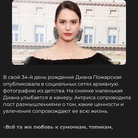
ФОТО: ИЗВЕСТИЯ/Кристина Кормилицына
Читайте нас в ВКонтакте, чтобы
оставаться в курсе событий
ПОДПИСАТЬСЯ
В свой 34-й день рождения Диана Пожарская
ССЫЛКА
опубликовала в социальных сетях архивную
фотографию из детства. На снимке маленькая
Диана улыбается в камеру. Актриса сопроводила
пост размышлениями о том, какие ценности и
увлечения сопровождают ее всю жизнь.
«
Всё та же любовь к сумочкам, топикам,
шортикам, музыке, мечтам, к теплому ветру, к