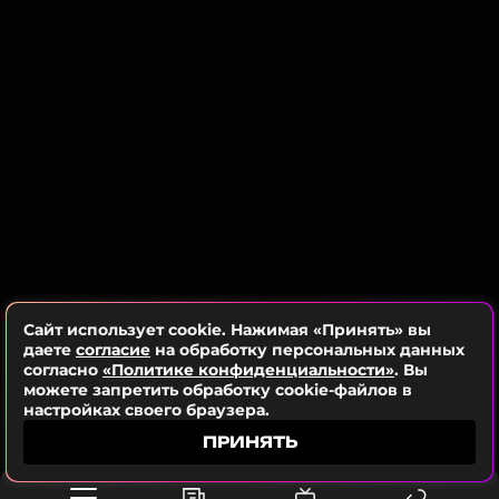
Иван Янковский получил широкую популярность
Актриса поделилась и снимком большого
после выхода сериала «Слово пацана», где он
праздничного торта.
сыграл Вову «Адидаса».
Ранее сообщалось, что сестра Юлии Гаврилиной
стала жертвой мошенников.
ФОТО: ТАСС
Читайте нас в Одноклассниках,
чтобы оставаться в курсе событий
Сайт использует cookie. Нажимая «Принять» вы
даете
согласие
на обработку персональных данных
ПОДПИСАТЬСЯ
согласно
«Политике конфиденциальности»
. Вы
можете запретить обработку cookie-файлов в
настройках своего браузера.
ПРИНЯТЬ
ССЫЛКА