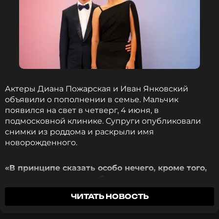
Актеры Диана Пожарская и Иван Янковский
объявили о пополнении в семье. Мальчик
появился на свет в четверг, 4 июня, в
подмосковной клинике. Супруги опубликовали
снимки из роддома и раскрыли имя
новорожденного.
«В принципе сказать особо нечего, кроме того,
что мы счастливы, любим друг друга и рады
приветствовать Давида в нашей семье. Дабл
ЧИТАТЬ НОВОСТЬ
мама, дабл папа получается. Добро
пожаловать, маленький Д.»
, — написали Диана и