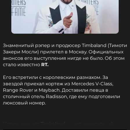
Итальянская звезда 80-х Пупо готов
выступить в России: сколько стоит
выступление
1 год назад
Новость по теме >
Знаменитый рэпер и продюсер Timbaland (Тимоти
«Я большой фанат легкой музыки, поп-музыки,
Закери Мосли) прилетел в Москву. Официальных
фолк-музыки, традиционной русской музыки»,
анонсов его выступления нигде не было. Об этом
— резюмировал Пупо.
стало известно
RT.
Его встретили с королевским размахом. За
ФОТО: ТАСС
звездой приехал кортеж из Mercedes V-Class,
Range Rover и Maybach. Доставили певца в
столичный отель Radisson, где ему подготовили
Читайте нас в ВКонтакте, чтобы
люксовый номер.
оставаться в курсе событий
ПОДПИСАТЬСЯ
Напомним, что Timbaland — четырехкратный