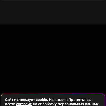
воспринимает как особую привилегию.
Примечательно, что реакция друзей и коллег
рэпера на его поездку в Москву оказалась одной
из главных тем обсуждения. Артист подчеркнул,
что близкие спокойно отнеслись к его решению
выступить перед российской публикой.
«Это искусство. А быть оцененным по
достоинству — это благословение»,
— пояснил
Xzibit, его слова приводит «РИА Новости».
Напомним, что 27 сентября Xzibit поучаствовал в
московском фестивале «Уличный драйв» в
качестве хедлайнера. Выступление
американского рэпера стало ярким событием для
всех поклонников его творчества.
Сайт использует cookie. Нажимая «Принять» вы
даете
согласие
на обработку персональных данных