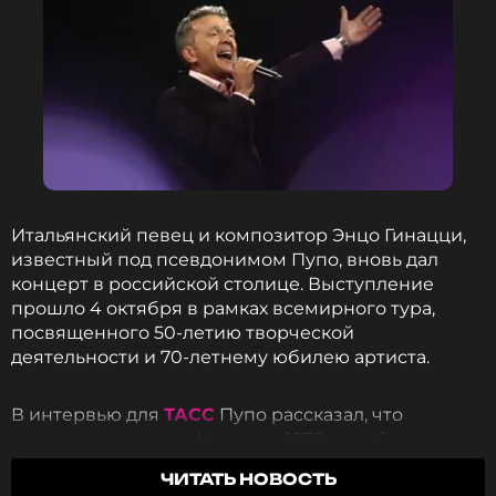
Итальянский певец и композитор Энцо Гинацци,
известный под псевдонимом Пупо, вновь дал
концерт в российской столице. Выступление
прошло 4 октября в рамках всемирного тура,
посвященного 50-летию творческой
деятельности и 70-летнему юбилею артиста.
В интервью для
ТАСС
Пупо рассказал, что
впервые приехал в Москву в 1978 году. С тех пор
он посетил город больше сотни раз, поэтому
ЧИТАТЬ НОВОСТЬ
считает себя опытным туристом.