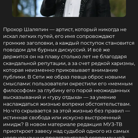
Прохор Шаляпин — артист, который никогда не
искал легких путей, его имя сопровождают
громкие заголовки, а каждый поступок становится
поводом для бурных дискуссий. И всё же
держится он на плаву столько лет не благодаря
скандальной репутации, а за счет редкой харизмы,
которая неизменно приковывает внимание
публики. В Сети же образ певца оброс новыми
смыслами: пользователи окрестили его «мемным
философом» за глубину его порой неожиданных
высказываний и «гуру отдыха» — за умение
наслаждаться жизнью вопреки обстоятельствам.
Но что скрывается за этой жизнью без правил —
истинная свобода или искусно выстроенный
имидж? В новом материале редакция МУЗ-ТВ
приоткроет завесу над судьбой одного из самых
неоднозначных представителей современной