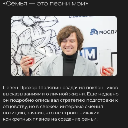
«Семья — это песни мои»
и многое другое >
В подростковом возрасте его интересы всё
больше смещались с инструментального
исполнительства в сторону вокала. Прохор
участвовал в городских и региональных
конкурсах, где часто занимал призовые места.
Переломным моментом в биографии стал
переезд в Москву для продолжения
музыкального образования, ознаменовавший
окончательный разрыв с прежней жизнью и
начало самостоятельного пути. В столице он
поступил в музыкальное училище, а затем
Певец Прохор Шаляпин озадачил поклонников
продолжил обучение в Российской академии
высказываниями о личной жизни. Еще недавно
музыки имени Гнесиных, где совершенствовал
он подробно описывал стратегию подготовки к
вокальные навыки и осваивал тонкости
отцовству, но в свежем интервью сменил
эстрадного и академического пения.
позицию, заявив, что не строит никаких
конкретных планов на создание семьи.
Почему Андрей Захаренков