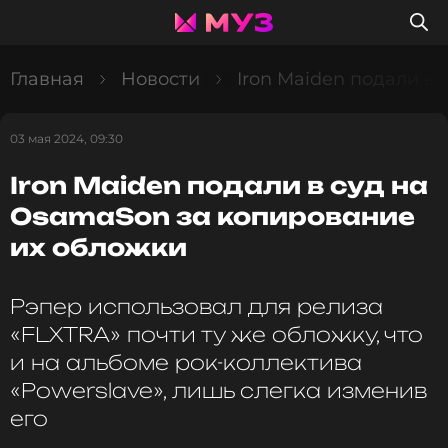
Главная
Новости
Iron Maiden подали в
03 мая 2024, 09:30
Iron Maiden подали в суд на
OsamaSon за копирование
их обложки
Рэпер использовал для релиза
«FLXTRA» почти ту же обложку, что
и на альбоме рок-коллектива
«Powerslave», лишь слегка изменив
его