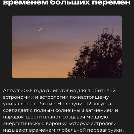
временем больших перемен
Instagram* Ирины Шейк
Поклонники Ирины Шейк отреагировали на пост,
высоко оценив ее подтянутую фигуру и отметив,
Август 2026 года приготовил для любителей
что портретные кадры получились «по-
астрономии и астрологии по-настоящему
настоящему жаркими».
уникальное событие. Новолуние 12 августа
совпадает с полным солнечным затмением и
парадом шести планет, создавая мощную
энергетическую воронку, которую астрологи
называют временем глобальной перезагрузки .