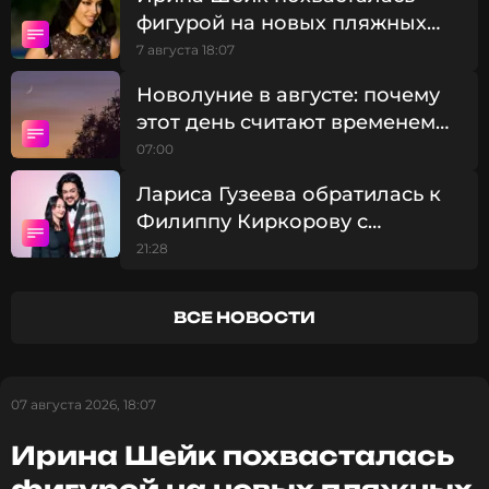
фигурой на новых пляжных
кадрах
7 августа 18:07
Новолуние в августе: почему
этот день считают временем
больших перемен
07:00
Лариса Гузеева обратилась к
Филиппу Киркорову с
просьбой о помощи
21:28
ВСЕ НОВОСТИ
07 августа 2026, 18:07
Ирина Шейк похвасталась