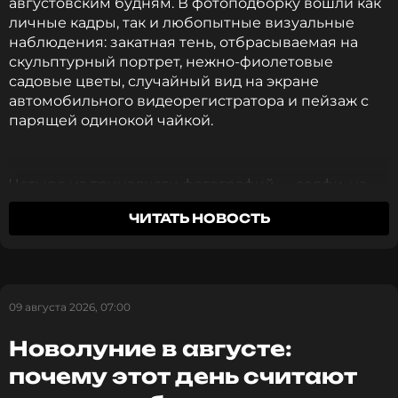
августовским будням. В фотоподборку вошли как
личные кадры, так и любопытные визуальные
наблюдения: закатная тень, отбрасываемая на
скульптурный портрет, нежно-фиолетовые
садовые цветы, случайный вид на экране
автомобильного видеорегистратора и пейзаж с
парящей одинокой чайкой.
Четыре из тринадцати фотографий — селфи, на
которых 40-летняя модель предстает в трех
ЧИТАТЬ НОВОСТЬ
разных купальниках: белоснежном, черном (с
двойным белым топом) и апельсиновом.
«Знойный летний четверг…»
, — гласит подпись к
публикации.
09 августа 2026, 07:00
Новолуние в августе:
почему этот день считают