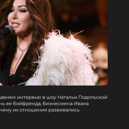
давнем интервью в шоу Натальи Подольской
нь ее бойфренда, бизнесмена Ивана
очему их отношения развивались