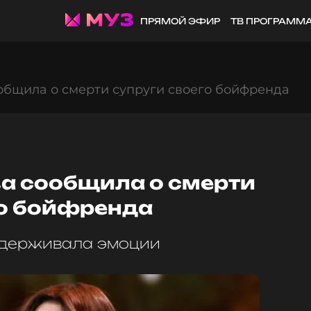
ПРЯМОЙ ЭФИР
ТВ ПРОГРАММ
общила о смерти супруги своего бойфренда
а сообщила о смерти
го бойфренда
сдерживала эмоции