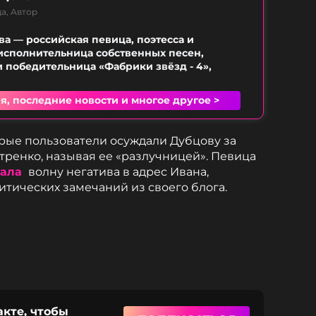
а, Автор
а — российская певица, поэтесса и
исполнительница собственных песен,
 победительница «Фабрики звёзд - 4»,
я, последние новости и многое другое >
рые пользователи осуждали Дубцову за
тренко, называя ее «разлучницей». Певица
вала
волну негатива в адрес Ивана,
итических замечаний из своего блога.
акте, чтобы