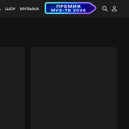
А
ШОУ
МУЗЫКА