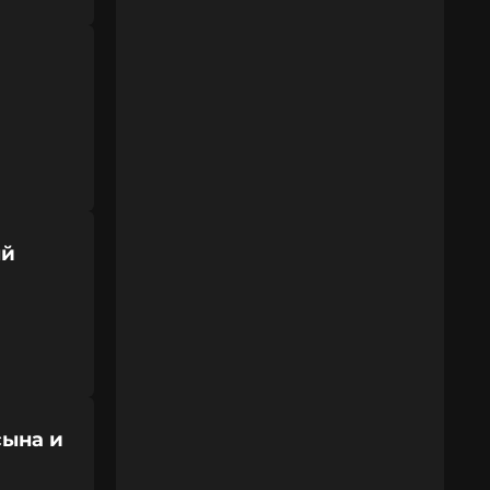
ый
сына и