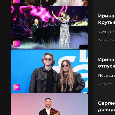
Ирина
Круты
Ученица
15 августа 1
Ирина
отпус
Певица 
3 августа 
Сергей
дочер