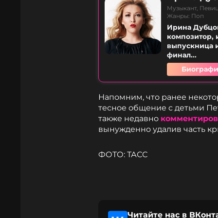
Музыкант, Певиц
Жанры: Поп
Ирина Дубцов
композитор, 
выпускница и
финал...
Биографи
Напомним, что ранее некото
тесное общение с детьми Пе
также недавно
комментиро
вынужденно удалив часть кр
ФОТО: ТАСС
Читайте нас в ВКонт