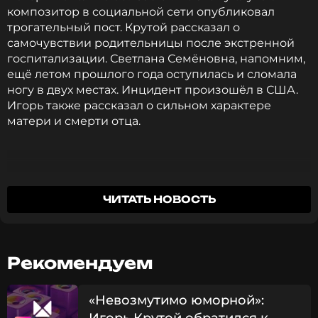
композитор в социальной сети опубликовал
трогательный пост. Крутой рассказал о
самочувствии родительницы после экстренной
госпитализации. Светлана Семёновна, напомним,
ещё летом прошлого года оступилась и сломала
ногу в двух местах. Инцидент произошёл в США.
Игорь также рассказал о сильном характере
матери и смерти отца.
Цифры внушительные, но они не имеют
ЧИТАТЬ НОВОСТЬ
никакого отношения к моей всегда молодой
и красивой маме… Маме и её сверстникам
достались такие жизненные потрясения,
Рекомендуем
которых хватило бы на многие поколения…
Может, поэтому мама утверждает, что вторая
половина её жизни намного лучше и
«Невозмутимо юморной»:
интересней, чем первая… Наша с Аллой