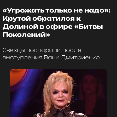
«Угрожать только не надо»:
Крутой обратился к
Игорь Крутой
Музыкант, Продюсер, Автор
Долиной в эфире «Битвы
Биография, последние новости
Поколений»
и многое другое >
Звезды поспорили после
Фото: соцсети Игоря Крутого
выступления Вани Дмитриенко.
Читайте нас в ВКонтакте, чтобы
оставаться в курсе событий
ПОДПИСАТЬСЯ