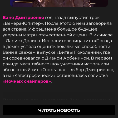
ССЫЛКА
Ваня Дмитриенко
год назад выпустил трек
«Венера-Юпитер». После этого о нем заговорила
вся страна. У фрэшмена большое будущее,
уверены мэтры отечественной сцены. В их числе
– Лариса Долина. Исполнительница хита «Погода
в доме» успела оценить вокальные способности
Вани в свежем выпуске «Битвы Поколений», где
он соревновался с Дианой Арбениной. В первом
раунде масштабного шоу участники исполнили
абсолютный хит. «Открытка» - выбор Дмитриенко,
а на «Катастрофически» остановилась солистка
«Ночных снайперов»
.
После выступления артистов Долина заявила: «У
обоих чумовая энергетика. Просто это неравная
ЧИТАТЬ НОВОСТЬ
борьба. У Дианы опыт богатейший. У Вани пока
опыта еще мало, но он еще всем нам покажет. Я