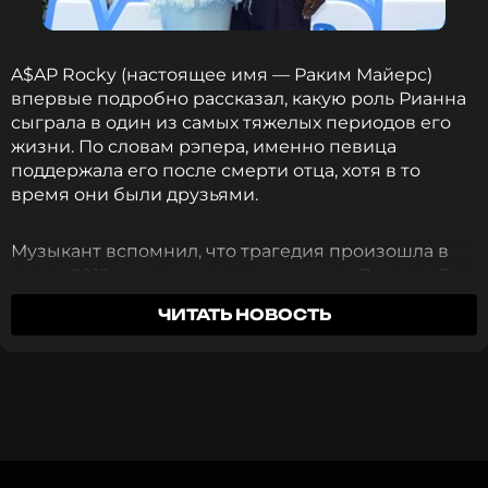
A$AP Rocky (настоящее имя — Раким Майерс)
впервые подробно рассказал, какую роль Рианна
сыграла в один из самых тяжелых периодов его
жизни. По словам рэпера, именно певица
поддержала его после смерти отца, хотя в то
время они были друзьями.
Музыкант вспомнил, что трагедия произошла в
конце 2012 года, когда он находился в Париже. В
- Так кто в российском шоу-бизнесе для вас -
тот же период его дебютный альбом возглавил
легенда?
ЧИТАТЬ НОВОСТЬ
музыкальные чарты, однако радость от
Galibri&Mavik и NLO, в один голос:
профессионального успеха омрачила потеря
- "Руки вверх"! Конечно, "Руки вверх", давай хором
близкого человека.
любимую песню?
- Давай!
(поют - Ред.)"...Крошка моя, я по тебе скучаю,
«Когда умер мой отец, она была рядом со мной.
Я от тебя письма не получаю..."
И это никак не связано с ее успехом или
деньгами. Каждый раз, когда я оказывался в