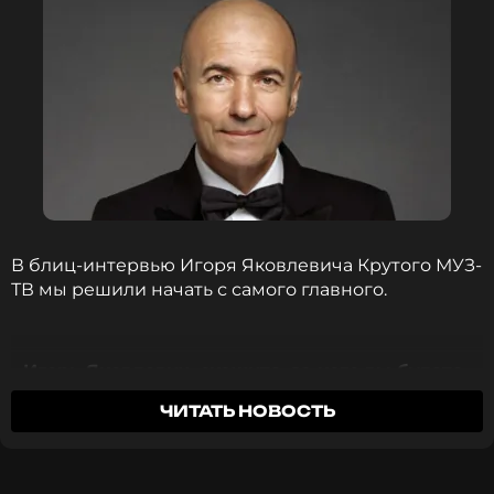
В блиц-интервью Игоря Яковлевича Крутого МУЗ-
ТВ мы решили начать с самого главного.
- Игорь Яковлевич, скажите, за кого вы будете
болеть на Премии? Может, сразу несколько
ЧИТАТЬ НОВОСТЬ
имен?
Игорь Яковлевич Крутой: на предстоящей
Премии я буду болеть за Bearwolf и Леонида
Агутина!