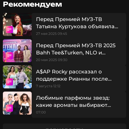
Рекомендуем
Перед Премией МУЗ-ТВ
Татьяна Куртукова объявила
своих фаворитов в номинации
27 мая 2025 09:45
«Прорыв года»
Перед Премией МУЗ-ТВ 2025
Bahh Tee&Turken, NLO и
Galibri&Mavik назвали своих
20 мая 2025 09:30
легенд шоубизнеса
A$AP Rocky рассказал о
поддержке Рианны после
смерти отца: «Она всегда была
7 августа 12:12
рядом»
Любимые парфюмы звезд:
какие ароматы выбирают
российские знаменитости
07:00