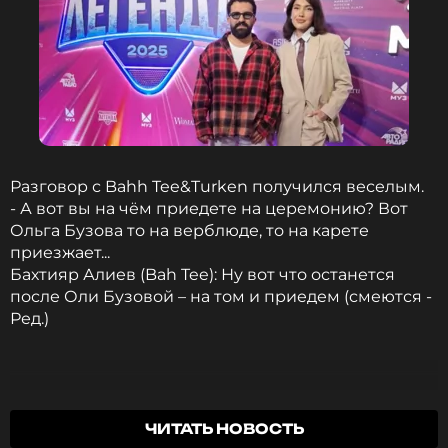
Разговор с Bahh Tee&Turken получился веселым.
- А вот вы на чём приедете на церемонию? Вот
Ольга Бузова то на верблюде, то на карете
приезжает...
Бахтияр Алиев (Bah Tee): Ну вот что останется
после Оли Бузовой – на том и приедем (смеются -
Ред.)
ФОТО: ТАСС, МУЗ-ТВ
- Главный вопрос касается названия Премии в
ЧИТАТЬ НОВОСТЬ
этом году - кого на нашей сцене назовёте