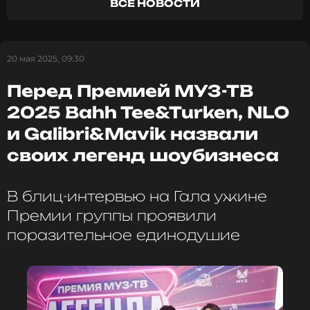
ВСЕ НОВОСТИ
- Скажите, какая из Премий МУЗ-ТВ для вас
20 мая 2025, 09:30
самая любимая?
Игорь Яковлевич Крутой: моя любимая Премия
Перед Премией МУЗ-ТВ
МУЗ ТВ - самая первая, которая прошла в 2003
году.
2025 Bahh Tee&Turken, NLO
и Galibri&Mavik назвали
- Назовите, пожалуйста, трёх исполнителей,
своих легенд шоубизнеса
которых вы бы назвали действительно
"Прорывом года"?
Игорь Яковлевич Крутой: «Прорывом года» я бы
В блиц-интервью на Гала ужине
назвал Татьяну Куртукову и Bearwolf, Akmal’ и
Премии группы проявили
Женю Трофимова.
поразительное единодушие