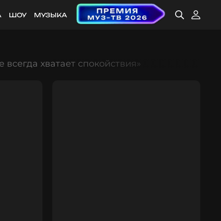
А
ШОУ
МУЗЫКА
е всегда хватает спокойствия»