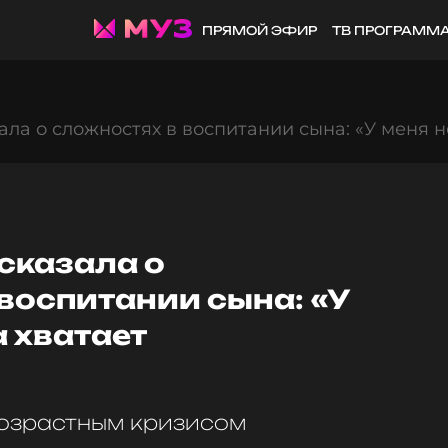
ПРЯМОЙ ЭФИР
ТВ ПРОГРАММ
ала о сложностях в воспитании сына: «У меня н
сказала о
воспитании сына: «У
а хватает
возрастным кризисом