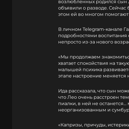
возлюбленных родился сын Л
объявили о разводе. Сейчас 
этом ей во многом помогают
В личном Telegram-канале Г
подробностями воспитания с
непросто из-за нового возра
«Мы продолжаем знакомиться 
хватает спокойствия на таку
малышей психика развиваетс
этапе настроение меняется 
Ида рассказала, что сын може
что Лео очень расстроен тем,
пиалки, в ней не останется…
неорганизованным и сумбурн
«Капризы, причуды, истерики