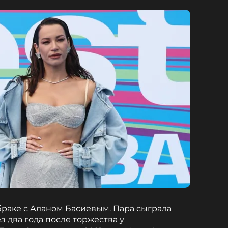
браке с Аланом Басиевым. Пара сыграла
ез два года после торжества у