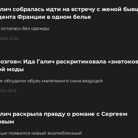
лич собралась идти на встречу с женой быв
дента Франции в одном белье
 осталась без одежды
2024 22:24
озгов»: Ида Галич раскритиковала «знатоко
ой моды
ти обсудили обувь маленького сына ведущей
024 22:15
лич раскрыла правду о романе с Сергеем
овым
рши появился новый возлюбленный