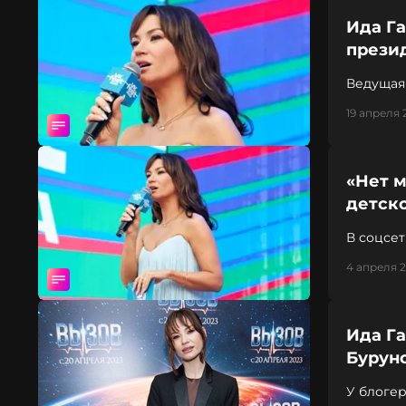
Ида Га
прези
Ведущая
19 апреля 
«Нет м
детск
В соцсе
4 апреля 2
Ида Га
Бурун
У блоге