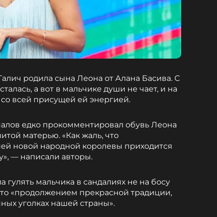
Галич родила сына Леона от Алана Басива. С
алась, а вот в мальчике души не чает, и на
 со всей присущей ей энергией.
аналов едко прокомментировал обувь Леона
итой матерью. «Как жаль, что
ей новой народной королевы приходится
у», — написали авторы.
а гулять мальчика в сандалиях не на босу
и это «продолжением прекрасной традиции,
ных уголках нашей страны».