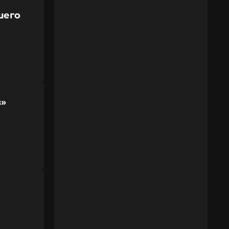
шего
в»