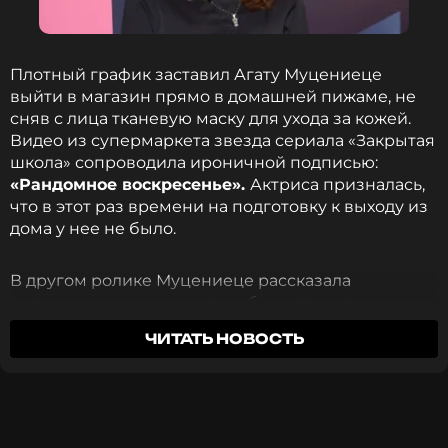
и многое другое >
Плотный график заставил Агату Муцениеце
выйти в магазин прямо в домашней пижаме, не
сняв с лица тканевую маску для ухода за кожей.
Я жду, когда произойдут какие-то
Видео из супермаркета звезда сериала «Закрытая
изменения. Как у Булгакова: „Ничего
школа» сопроводила ироничной подписью:
никогда не проси, сами должны
«Рандомное воскресенье».
Актриса призналась,
предложить“.
что в этот раз времени на подготовку к выходу из
дома у нее не было.
Маша Распутина
В другом ролике Муцениеце рассказала
подписчикам о своем способе выглядеть
Поклонники звезды надеются, что
организованной в глазах публики. По словам
ЧИТАТЬ НОВОСТЬ
несправедливость будет устранена, а имя
артистки, весь секрет заключается в
Распутиной, любимой миллионами, получит
регулярности публикаций: достаточно
заслуженное признание на официальном уровне.
выкладывать фотографии хотя бы дважды в
неделю, чтобы сформировать нужное
впечатление.
ФОТО: ТАСС