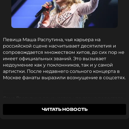
и многое другое >
ФОТО: ТАСС
Певица Маша Распутина, чья карьера на
Читайте нас в ВКонтакте, чтобы
российской сцене насчитывает десятилетия и
оставаться в курсе событий
сопровождается множеством хитов, до сих пор не
имеет официальных званий. Это вызывает
ПОДПИСАТЬСЯ
недоумение как у поклонников, так и у самой
артистки. После недавнего сольного концерта в
Москве фанаты выразили возмущение в соцсетях.
ССЫЛКА
Сама Распутина признается, что давно перестала
обращать внимание на отсутствие званий. На
ЧИТАТЬ НОВОСТЬ
вопрос, почему ей до сих пор не присвоено
звание Заслуженной артистки, она ответила:
«Это
не ко мне вопрос. Я всегда была как ком в горле