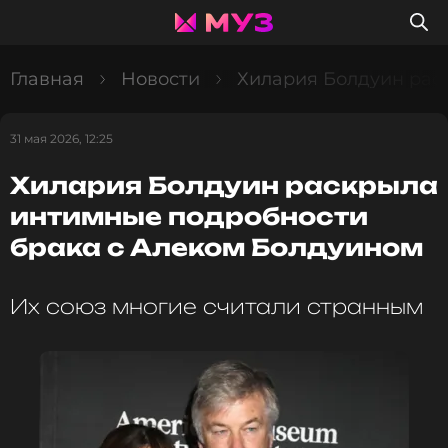
Главная
Новости
Хилария Болдуин рас
31 мая 2026, 12:25
Хилария Болдуин раскрыла
интимные подробности
брака с Алеком Болдуином
Их союз многие считали странным