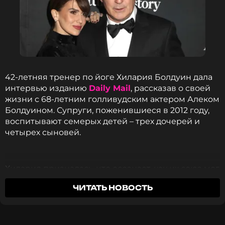
42-летняя тренер по йоге Хилария Болдуин дала
интервью изданию
Daily Mail
, рассказав о своей
жизни с 68-летним голливудским актером Алеком
Болдуином. Супруги, поженившиеся в 2012 году,
воспитывают семерых детей – трех дочерей и
четырех сыновей.
Хилария призналась, что осознает, как их союз мог
восприниматься со стороны.
ЧИТАТЬ НОВОСТЬ
27-летняя преподавательница йоги