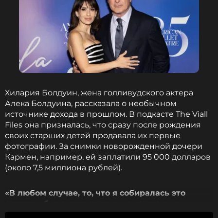
2 месяца назад
Новость по теме >
Ранее Айрленд Болдуин, старшая дочь актера
Алека Болдуина и Ким Бейсингер,
объявила
в
социальных сетях о второй беременности.
ФОТО: Nancy Kaszerman / ТАСС
Хилария Болдуин, жена голливудского актера
Алека Болдуина, рассказала о необычном
источнике дохода в прошлом. В подкасте The Viall
Читайте нас в МАКСе, чтобы
Files она призналась, что сразу после рождения
оставаться в курсе событий
своих старших детей продавала их первые
фотографии. За снимки новорожденной дочери
Кармен, например, ей заплатили 95 000 долларов
ПОДПИСАТЬСЯ
(около 7,5 миллиона рублей).
«В любом случае, то, что я собиралась это
сделать, было отвратительно, поэтому я
ССЫЛКА
продала первые фотографии старших детей и