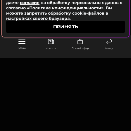
даете
согласие
на обработку персональных данных
согласно
«Политике конфиденциальности»
. Вы
ПОДПИСАТЬСЯ
можете запретить обработку cookie-файлов в
настройках своего браузера.
ПРИНЯТЬ
ССЫЛКА
Меню
Новости
Прямой эфир
Назад
ООО «Муз ТВ Операционная компания» ИНН 7703679460
105066, город Москва,
улица Ольховская, д. 4, корп. 2
info@muz-tv.ru
+ 7(495) 213-18-68
КОНТАКТЫ